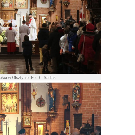
ści w Olsztynie. Fot. Ł. Sadlak