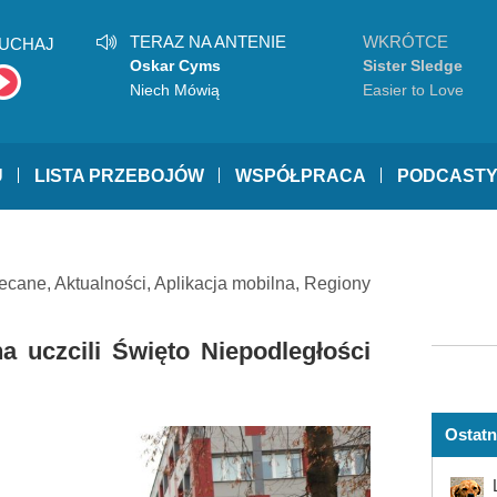
TERAZ NA ANTENIE
WKRÓTCE
UCHAJ
Oskar Cyms
Sister Sledge
Niech Mówią
Easier to Love
U
LISTA PRZEBOJÓW
WSPÓŁPRACA
PODCAST
ecane
,
Aktualności
,
Aplikacja mobilna
,
Regiony
a uczcili Święto Niepodległości
Ostatn