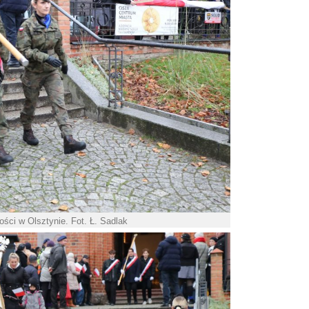
ści w Olsztynie. Fot. Ł. Sadlak