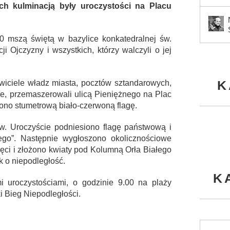
ych kulminacją były uroczystości na Placu
00 mszą świętą w bazylice konkatedralnej św.
i Ojczyzny i wszystkich, którzy walczyli o jej
K
wiciele władz miasta, pocztów sztandarowych,
nie, przemaszerowali ulicą Pieniężnego na Plac
ono stumetrową biało-czerwoną flagę.
w. Uroczyście podniesiono flagę państwową i
go”. Następnie wygłoszono okolicznościowe
ięci i złożono kwiaty pod Kolumną Orła Białego
 o niepodległość.
K
 uroczystościami, o godzinie 9.00 na plaży
ki Bieg Niepodległości.