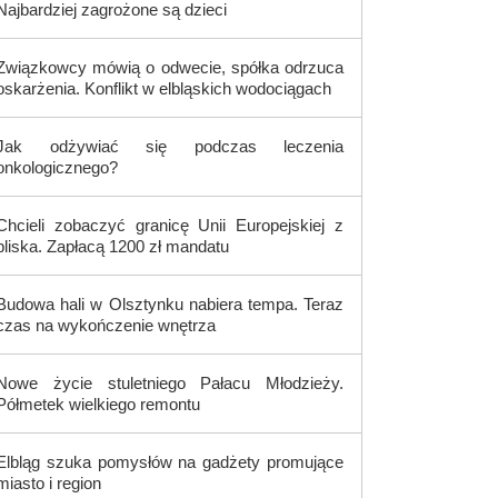
Najbardziej zagrożone są dzieci
Związkowcy mówią o odwecie, spółka odrzuca
oskarżenia. Konflikt w elbląskich wodociągach
Jak odżywiać się podczas leczenia
onkologicznego?
Chcieli zobaczyć granicę Unii Europejskiej z
bliska. Zapłacą 1200 zł mandatu
Budowa hali w Olsztynku nabiera tempa. Teraz
czas na wykończenie wnętrza
Nowe życie stuletniego Pałacu Młodzieży.
Półmetek wielkiego remontu
Elbląg szuka pomysłów na gadżety promujące
miasto i region