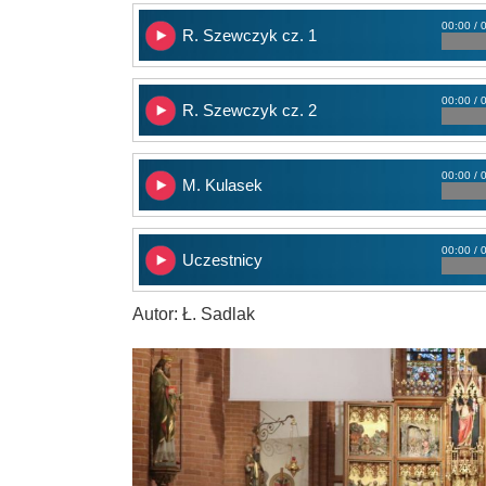
00:00 / 
R. Szewczyk cz. 1
00:00 / 
R. Szewczyk cz. 2
00:00 / 
M. Kulasek
00:00 / 
Uczestnicy
Autor: Ł. Sadlak