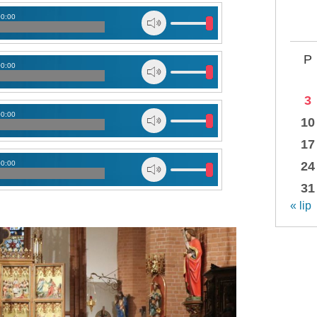
00:00
P
00:00
3
00:00
10
17
24
00:00
31
« lip