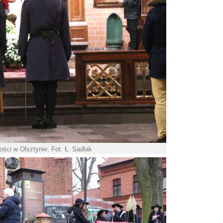
ści w Olsztynie. Fot. Ł. Sadlak