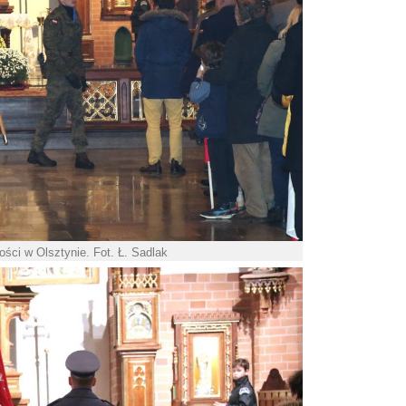
ści w Olsztynie. Fot. Ł. Sadlak