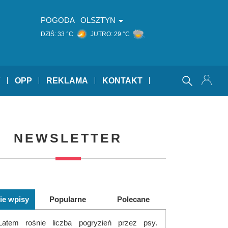
POGODA
OLSZTYN
DZIŚ:
33 °C
JUTRO:
29 °C
Y
OPP
REKLAMA
KONTAKT
NEWSLETTER
ie wpisy
Popularne
Polecane
Latem rośnie liczba pogryzień przez psy.