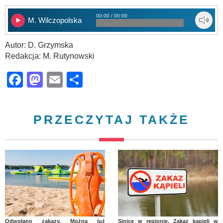
00:00 / 00:00
M. Wilczopolska
Autor: D. Grzymska
Redakcja: M. Rutynowski
Facebook
Mastodon
Email
Share
PRZECZYTAJ TAKŻE
Odwołano zakazy. Można już
Sinice w regionie. Zakaz kąpieli w