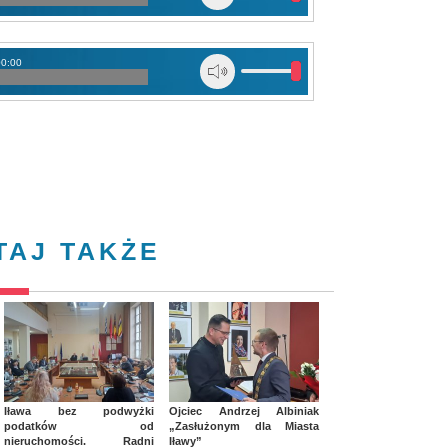
00:00
TAJ TAKŻE
Iława bez podwyżki
Ojciec Andrzej Albiniak
podatków od
„Zasłużonym dla Miasta
nieruchomości. Radni
Iławy”