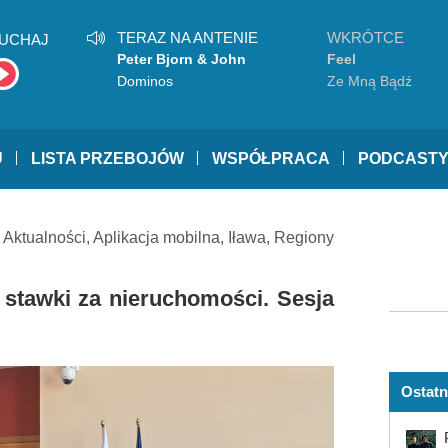
TERAZ NA ANTENIE
WKRÓTCE
UCHAJ
Peter Bjorn & John
Feel
Dominos
Ze Mną Bądź
U
LISTA PRZEBOJÓW
WSPÓŁPRACA
PODCAST
Aktualności
,
Aplikacja mobilna
,
Iława
,
Regiony
stawki za nieruchomości. Sesja
Ostatn