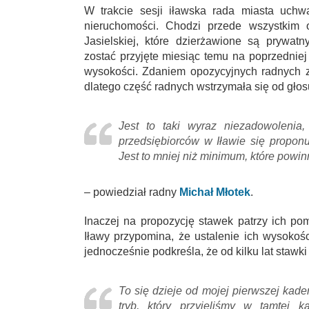
W trakcie sesji iławska rada miasta uchw
nieruchomości. Chodzi przede wszystkim o
Jasielskiej, które dzierżawione są prywat
zostać przyjęte miesiąc temu na poprzedniej 
wysokości. Zdaniem opozycyjnych radnych z
dlatego część radnych wstrzymała się od głos
Jest to taki wyraz niezadowolenia,
przedsiębiorców w Iławie się propon
Jest to mniej niż minimum, które powi
– powiedział radny
Michał Młotek
.
Inaczej na propozycję stawek patrzy ich p
Iławy przypomina, że ustalenie ich wysoko
jednocześnie podkreśla, że od kilku lat stawki
To się dzieje od mojej pierwszej kaden
tryb, który przyjęliśmy w tamtej 