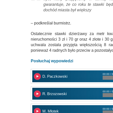
gwarantuje, że co roku te stawki bę
dochód miasta był większy
– podkreślał burmistrz.
Ostatecznie stawki dzierżawy za metr kw
nieruchomości 3 zł i 70 gr oraz 4 złote i 30 
uchwała została przyjęta większością 8 ra
ponieważ 4 radnych było przeciw a pozostałyc
Posłuchaj wypowiedzi
00:00 / 
D. Paczkowski
00:00 / 
R. Brzozowski
00:00 / 
M. Młotek