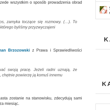
przede wszystkim o sposób prowadzenia obrad
os, zamyka toczące się rozmowy. (…). To
 którego byliśmy przyzwyczajeni
K
an Brzozowski
z Prawa i Sprawiedliwości
ać swoją pracę. Jeżeli radni uznają, że
ę, chętnie powierzę ją komuś innemu
K
iasta zostanie na stanowisku, zdecydują sami
 za miesiąc.