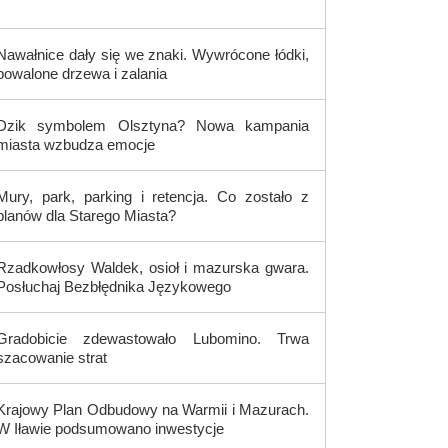
Nawałnice dały się we znaki. Wywrócone łódki,
powalone drzewa i zalania
Dzik symbolem Olsztyna? Nowa kampania
miasta wzbudza emocje
Mury, park, parking i retencja. Co zostało z
planów dla Starego Miasta?
Rzadkowłosy Waldek, osioł i mazurska gwara.
Posłuchaj Bezbłędnika Językowego
Gradobicie zdewastowało Lubomino. Trwa
szacowanie strat
Krajowy Plan Odbudowy na Warmii i Mazurach.
W Iławie podsumowano inwestycje