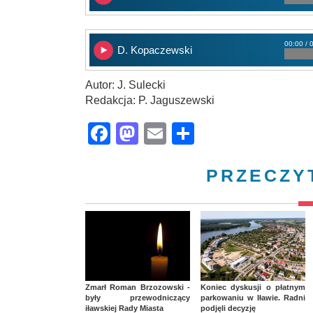
00:00 / 
D. Kopaczewski
Autor: J. Sulecki
Redakcja: P. Jaguszewski
Facebook
Mastodon
Email
Share
PRZECZY
Zmarł Roman Brzozowski -
Koniec dyskusji o płatnym
były przewodniczący
parkowaniu w Iławie. Radni
iławskiej Rady Miasta
podjęli decyzję