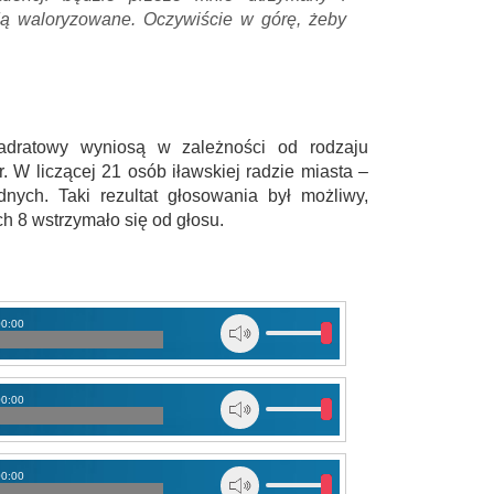
dą waloryzowane. Oczywiście w górę, żeby
adratowy wyniosą w zależności od rodzaju
gr. W liczącej 21 osób iławskiej radzie miasta –
dnych. Taki rezultat głosowania był możliwy,
h 8 wstrzymało się od głosu.
00:00
00:00
00:00