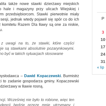
aliła także nowe stawki dzierżawy miejskich
 hale i magazyny przy ulicach Wiejskiej i
nym przedsiębiorcom. Stawki pierwotnie miały
P
sesji, jednak wtedy pojawił się spór co do ich
 komitetu Razem Dla Iławy są one za niskie,
u.
3
10
 z uwagi na to, że stawki, które części
17
uje są stawkami absolutnie pozarynkowymi.
nno być w takich sytuacjach stosowane
24
31
« lip
omysłodawca –
Dawid Kopaczewski
. Burmistrz
ści to zadanie gospodarza gminy. Kopaczewski
 dzierżawy w Iławie rosną.
cji. Wcześniej nie było to robione, więc ten
kadencji będzie przeze mnie utrzymany i