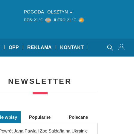
POGODA
OLSZTYN
DZIŚ:
21 °C
JUTRO:
21 °C
Y
OPP
REKLAMA
KONTAKT
NEWSLETTER
ie wpisy
Popularne
Polecane
Powrót Jana Pawła i Zoe Saldaña na Ukrainie