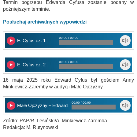
Termin pogrzebu Edwarda Cyfusa zostanie podany w
późniejszym terminie.
Posłuchaj archiwalnych wypowiedzi
00:00 / 00:00
E. Cyfus cz. 1
00:00 / 00:00
E. Cyfus cz. 2
16 maja 2025 roku Edward Cyfus był gościem Anny
Minkiewicz-Zaremby w audycji Małe Ojczyzny.
00:00 / 00:00
Małe Ojczyzny – Edward Cyfus
Źródło: PAP/R. Lesiński/A. Minkiewicz-Zaremba
Redakcja: M. Rutynowski