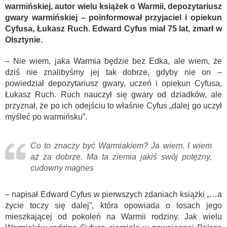
warmińskiej, autor wielu książek o Warmii, depozytariusz
gwary warmińskiej – poinformował przyjaciel i opiekun
Cyfusa, Łukasz Ruch. Edward Cyfus miał 75 lat, zmarł w
Olsztynie.
– Nie wiem, jaka Warmia będzie bez Edka, ale wiem, że
dziś nie znalibyśmy jej tak dobrze, gdyby nie on –
powiedział depozytariusz gwary, uczeń i opiekun Cyfusa,
Łukasz Ruch. Ruch nauczył się gwary od dziadków, ale
przyznał, że po ich odejściu to właśnie Cyfus „dalej go uczył
myśleć po warmińsku”.
Co to znaczy być Warmiakiem? Ja wiem. I wiem
aż za dobrze. Ma ta ziemia jakiś swój potężny,
cudowny magnes
– napisał Edward Cyfus w pierwszych zdaniach książki „…a
życie toczy się dalej”, która opowiada o losach jego
mieszkającej od pokoleń na Warmii rodziny. Jak wielu