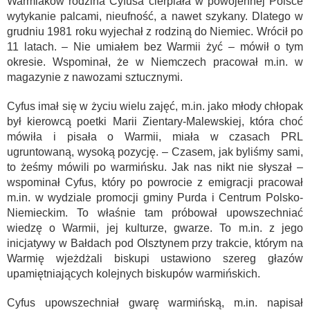
Warmiaków rodzina Cyfusa cierpiała w powojennej Polsce
wytykanie palcami, nieufność, a nawet szykany. Dlatego w
grudniu 1981 roku wyjechał z rodziną do Niemiec. Wrócił po
11 latach. – Nie umiałem bez Warmii żyć – mówił o tym
okresie. Wspominał, że w Niemczech pracował m.in. w
magazynie z nawozami sztucznymi.
Cyfus imał się w życiu wielu zajęć, m.in. jako młody chłopak
był kierowcą poetki Marii Zientary-Malewskiej, która choć
mówiła i pisała o Warmii, miała w czasach PRL
ugruntowaną, wysoką pozycję. – Czasem, jak byliśmy sami,
to żeśmy mówili po warmińsku. Jak nas nikt nie słyszał –
wspominał Cyfus, który po powrocie z emigracji pracował
m.in. w wydziale promocji gminy Purda i Centrum Polsko-
Niemieckim. To właśnie tam próbował upowszechniać
wiedzę o Warmii, jej kulturze, gwarze. To m.in. z jego
inicjatywy w Bałdach pod Olsztynem przy trakcie, którym na
Warmię wjeżdżali biskupi ustawiono szereg głazów
upamiętniających kolejnych biskupów warmińskich.
Cyfus upowszechniał gwarę warmińską, m.in. napisał