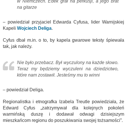
w Niemczech. Edek grał na perkusji, a jego brat
na gitarze
– powiedział przyjaciel Edwarda Cyfusa, lider Warnijskiej
Kapeli
Wojciech Deliga
.
Cyfus dbał m.in. o to, by kapela gwarowe teksty śpiewała
tak, jak należy.
Nie było przebacz. Był wyczulony na każde słowo.
Teraz my będziemy wyczuleni na dziedzictwo,
które nam zostawił. Jesteśmy mu to winni
– powiedział Deliga.
Regionalistka i etnografka Izabela Treutle powiedziała, że
Edward Cyfus „zatrzymywał dla kolejnych pokoleń
warmińską duszę i dodawał odwagi dzisiejszym
mieszkańcom regionu do poszukiwania swojej tożsamości”.