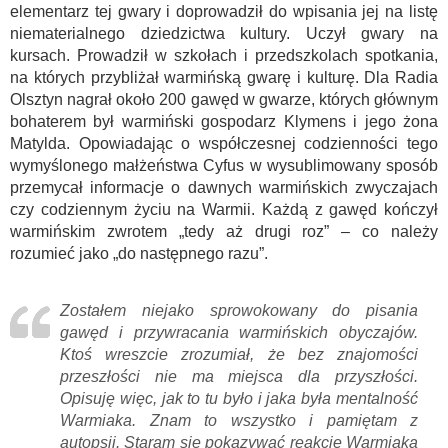
elementarz tej gwary i doprowadził do wpisania jej na listę
niematerialnego dziedzictwa kultury. Uczył gwary na
kursach. Prowadził w szkołach i przedszkolach spotkania,
na których przybliżał warmińską gwarę i kulturę. Dla Radia
Olsztyn nagrał około 200 gawęd w gwarze, których głównym
bohaterem był warmiński gospodarz Klymens i jego żona
Matylda. Opowiadając o współczesnej codzienności tego
wymyślonego małżeństwa Cyfus w wysublimowany sposób
przemycał informacje o dawnych warmińskich zwyczajach
czy codziennym życiu na Warmii. Każdą z gawęd kończył
warmińskim zwrotem „tedy aż drugi roz” – co należy
rozumieć jako „do następnego razu”.
Zostałem niejako sprowokowany do pisania
gawęd i przywracania warmińskich obyczajów.
Ktoś wreszcie zrozumiał, że bez znajomości
przeszłości nie ma miejsca dla przyszłości.
Opisuję więc, jak to tu było i jaka była mentalność
Warmiaka. Znam to wszystko i pamiętam z
autopsji. Staram się pokazywać reakcje Warmiaka