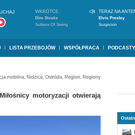
WKRÓTCE
TERAZ NA ANTE
UCHAJ
Dire Straits
Elvis Presley
Sultans Of Swing
Suspicion
U
LISTA PRZEBOJÓW
WSPÓŁPRACA
PODCAST
cja mobilna
,
Nidzica
,
Ostróda
,
Region
,
Regiony
iłośnicy motoryzacji otwierają
Ostatn