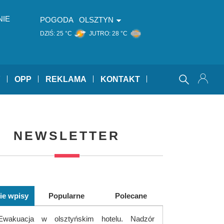
NIE
POGODA
OLSZTYN
DZIŚ:
25 °C
JUTRO:
28 °C
Y
OPP
REKLAMA
KONTAKT
NEWSLETTER
ie wpisy
Popularne
Polecane
Ewakuacja w olsztyńskim hotelu. Nadzór