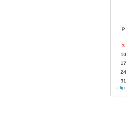
P
3
10
17
24
31
« lip