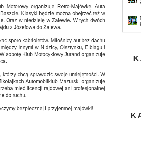
b Motorowy organizuje Retro-Majówkę. Auta
 Baszcie. Klasyki będzie można obejrzeć też w
le. Oraz w niedzielę w Zalewie. W tych dwóch
Rajdu z Józefowa do Zalewa.
kać sporo kabrioletów. Miłośnicy aut bez dachu
między innymi w Nidzicy, Olsztynku, Elblągu i
. W sobotę Klub Motocyklowy Jurand organizuje
K
ca.
h, którzy chcą sprawdzić swoje umiejętności. W
ikołajkach Automobilklub Mazurski organizuje
trzeba mieć licencji rajdowej ani profesjonalnej
ne do ruchu.
yczymy bezpiecznej i przyjemnej majówki!
K