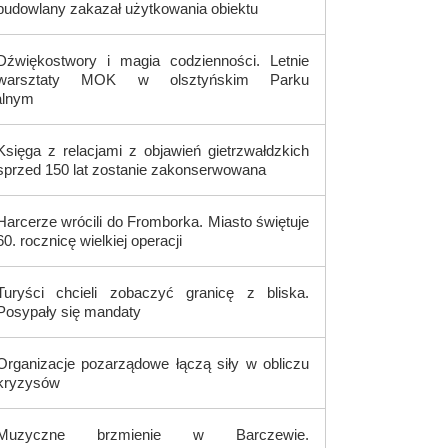
budowlany zakazał użytkowania obiektu
Dźwiękostwory i magia codzienności. Letnie
warsztaty MOK w olsztyńskim Parku
alnym
Księga z relacjami z objawień gietrzwałdzkich
sprzed 150 lat zostanie zakonserwowana
Harcerze wrócili do Fromborka. Miasto świętuje
60. rocznicę wielkiej operacji
Turyści chcieli zobaczyć granicę z bliska.
Posypały się mandaty
Organizacje pozarządowe łączą siły w obliczu
kryzysów
Muzyczne brzmienie w Barczewie.