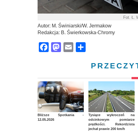
Fot. Ł.
Autor: M. Świniarski/W. Jermakow
Redakcja: B. Świerkowska-Chromy
Facebook
Mastodon
Email
Share
PRZECZY
Bliższe Spotkania -
Tysiące wykroczeń na
12.05.2026
odcinkowym pomiarze
prędkości. Rekordzista
jechał prawie 200 km/h