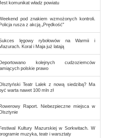
Jest komunikat władz powiatu
Weekend pod znakiem wzmożonych kontroli.
Policja rusza z akcją „Prędkość”
Sukces lęgowy rybołowów na Warmii i
Mazurach. Koral i Maja już latają
Deportowano kolejnych cudzoziemców
łamiących polskie prawo
Olsztyński Teatr Lalek z nową siedzibą? Ma
być warta nawet 100 mln zł
Rowerowy Raport. Niebezpieczne miejsca w
Olsztynie
Festiwal Kultury Mazurskiej w Sorkwitach. W
programie muzyka, teatr i warsztaty