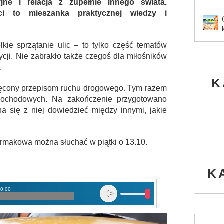
jne i relacja z zupełnie innego świata.
ci to mieszanka praktycznej wiedzy i
kie sprzątanie ulic – to tylko część tematów
ji. Nie zabrakło także czegoś dla miłośników
.
K
więcony przepisom ruchu drogowego. Tym razem
ochodowych. Na zakończenie przygotowano
na się z niej dowiedzieć między innymi, jakie
ermakowa można słuchać w piątki o 13.10.
K
00:00