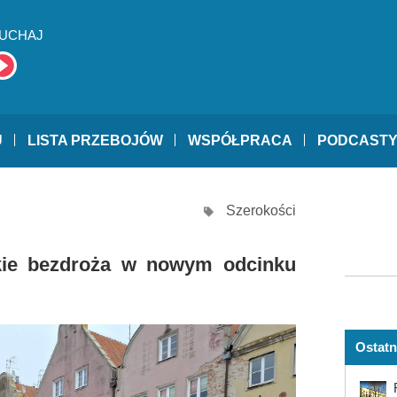
UCHAJ
U
LISTA PRZEBOJÓW
WSPÓŁPRACA
PODCAST
Szerokości
skie bezdroża w nowym odcinku
Ostatn