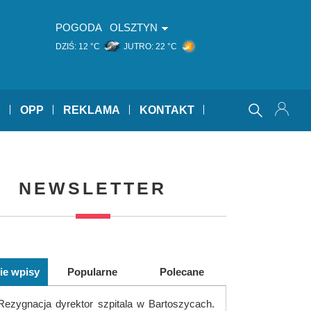
POGODA
OLSZTYN
DZIŚ:
12 °C
JUTRO:
22 °C
Y
OPP
REKLAMA
KONTAKT
NEWSLETTER
ie wpisy
Popularne
Polecane
Rezygnacja dyrektor szpitala w Bartoszycach.