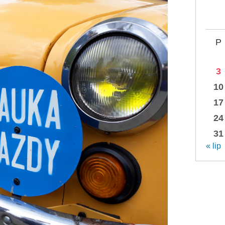
P
3
10
17
24
31
« lip