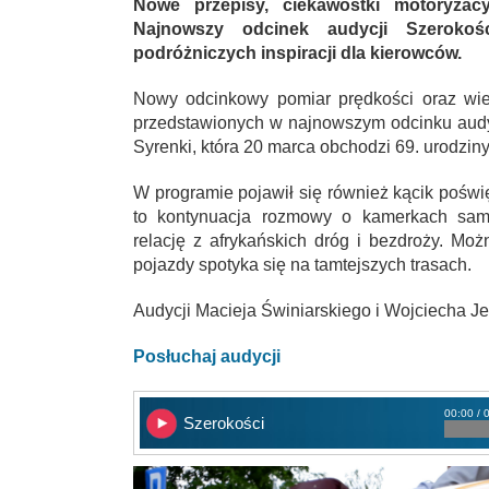
Nowe przepisy, ciekawostki motoryzacy
Najnowszy odcinek audycji Szerokoś
podróżniczych inspiracji dla kierowców.
Nowy odcinkowy pomiar prędkości oraz wiel
przedstawionych w najnowszym odcinku audyc
Syrenki, która 20 marca obchodzi 69. urodziny
W programie pojawił się również kącik poś
to kontynuacja rozmowy o kamerkach sam
relację z afrykańskich dróg i bezdroży. Moż
pojazdy spotyka się na tamtejszych trasach.
Audycji Macieja Świniarskiego i Wojciecha J
Posłuchaj audycji
00:00 / 
Szerokości