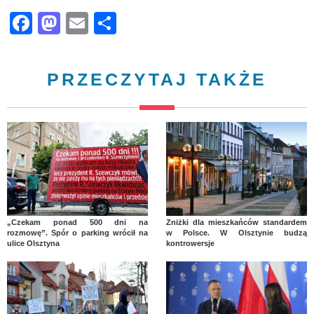
Facebook
Mastodon
Email
Share
PRZECZYTAJ TAKŻE
„Czekam ponad 500 dni na
Zniżki dla mieszkańców standardem
rozmowę”. Spór o parking wrócił na
w Polsce. W Olsztynie budzą
ulice Olsztyna
kontrowersje