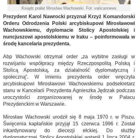
Ksiądz prałat Mirosław Wachowski. Fot. vaticannews
Prezydent Karol Nawrocki przyznał Krzyż Komandorski
Orderu Odrodzenia Polski arcybiskupowi Mirosławowi
Wachowskiemu, dyplomacie Stolicy Apostolskiej i
nuncjuszowi apostolskiemu w Iraku – poinformowała w
środę kancelaria prezydenta.
Abp Wachowski otrzymał order „za wybitne zasługi w
rozwijaniu współpracy między Rzeczpospolitą Polską i
Stolicą Apostolską, za działalność dyplomatyczną i
społeczną”. W imieniu prezydenta order wręczyła
arcybiskupowi Mirosławowi Wachowskiemu podsekretarz
stanu w Kancelarii Prezydenta Agnieszka Jędrzak podczas
uroczystości zorganizowanej w środę w Pałacu
Prezydenckim w Warszawie.
Mirosław Wachowski urodził się 8 maja 1970 r. w Piszu.
Święcenia kapłańskie przyjął 15 czerwca 1996 r. Został
inkardynowany do diecezji ełckiej. Do służby
dyplomatycznej Stolicy Apostolskiej wstąpił 1 lipca 2004 r.