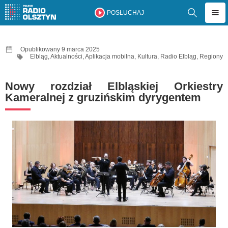
POSŁUCHAJ
Opublikowany 9 marca 2025
Elbląg
,
Aktualności
,
Aplikacja mobilna
,
Kultura
,
Radio Elbląg
,
Regiony
Nowy rozdział Elbląskiej Orkiestry
Kameralnej z gruzińskim dyrygentem