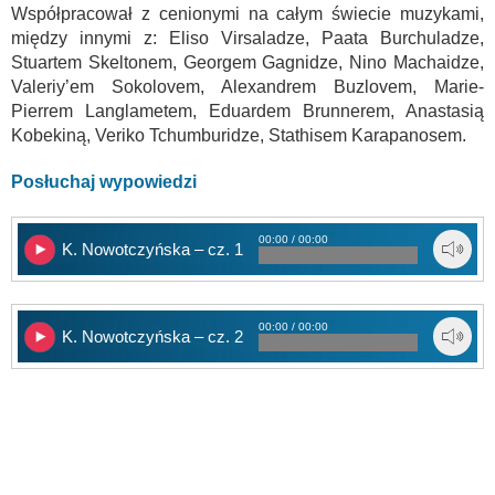
Współpracował z cenionymi na całym świecie muzykami,
między innymi z: Eliso Virsaladze, Paata Burchuladze,
Stuartem Skeltonem, Georgem Gagnidze, Nino Machaidze,
Valeriy’em Sokolovem, Alexandrem Buzlovem, Marie-
Pierrem Langlametem, Eduardem Brunnerem, Anastasią
Kobekiną, Veriko Tchumburidze, Stathisem Karapanosem.
Posłuchaj wypowiedzi
00:00 / 00:00
K. Nowotczyńska – cz. 1
00:00 / 00:00
K. Nowotczyńska – cz. 2