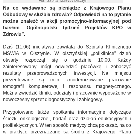
Fot. Szpital MSWiA Olsztyn
Na co wydawane są pieniądze z Krajowego Planu
Odbudowy w służbie zdrowia? Odpowiedzi na to pytanie
można znaleźć w akcji promocyjno-informacyjnej pod
hasłem „Ogólnopolski Tydzień Projektów KPO w
Zdrowiu”.
Dziś (11.06) inicjatywa zawitała do Szpitala Klinicznego
MSWiA w Olsztynie. W olsztyńskiej „poliklinice” dzień
otwarty rozpoczął się o godzinie 10:00. Każdy
zainteresowany mógł odwiedzić placówkę i zobaczyć
rezultaty przeprowadzonych inwestycji. Na miejscu
prezentowane są m.in. zmodernizowane pracownie
tomografii komputerowej i rezonansu magnetycznego.
Można zwiedzić kliniki, oddziały i pracownie wyposażone w
nowoczesny sprzęt diagnostyczny i zabiegowy.
Przygotowano także spotkania informacyjne dotyczące
ścieżki onkologicznej, badań oraz działań edukacyjnych i
profilaktycznych. W ten sposób medycy chcą pokazać, na co
w praktyce przeznaczane są środki z Krajowego Planu