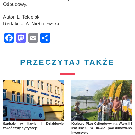
Odbudowy.
Autor: L. Tekielski
Redakcja: A. Niebojewska
Facebook
Mastodon
Email
Share
PRZECZYTAJ TAKŻE
Szpitale w Iławie i Działdowie
Krajowy Plan Odbudowy na Warmii i
zakończyły cyfryzację
Mazurach. W Iławie podsumowano
inwestycje