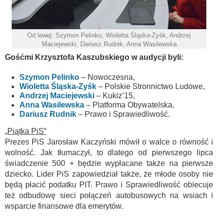
Od lewej: Szymon Pelinko, Wioletta Śląska-Zyśk, Andrzej
Maciejewski, Dariusz Rudnik, Anna Wasilewska
Gośćmi Krzysztofa Kaszubskiego w audycji byli:
Szymon Pelinko
– Nowoczesna,
Wioletta Śląska-Zyśk
– Polskie Stronnictwo Ludowe,
Andrzej Maciejewski
– Kukiz’15,
Anna Wasilewska
– Platforma Obywatelska,
Dariusz Rudnik
– Prawo i Sprawiedliwość.
„Piątka PiS”
Prezes PiS Jarosław Kaczyński mówił o walce o równość i
wolność. Jak tłumaczył, to dlatego od pierwszego lipca
świadczenie 500 + będzie wypłacane także na pierwsze
dziecko. Lider PiS zapowiedział także, że młode osoby nie
będą płacić podatku PIT. Prawo i Sprawiedliwość obiecuje
też odbudowę sieci połączeń autobusowych na wsiach i
wsparcie finansowe dla emerytów.