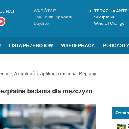
WKRÓTCE
TERAZ NA ANTE
UCHAJ
The Lovin' Spoonful
Scorpions
Daydream
Wind Of Change
U
LISTA PRZEBOJÓW
WSPÓŁPRACA
PODCAST
ecane
,
Aktualności
,
Aplikacja mobilna
,
Regiony
bezpłatne badania dla mężczyzn
Ostatn