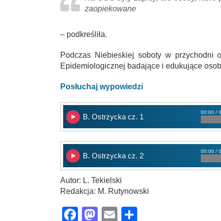
zaopiekowane
– podkreśliła.
Podczas Niebieskiej soboty w przychodni ot
Epidemiologicznej badające i edukujące oso
Posłuchaj wypowiedzi
00:00 / 
B. Ostrzycka cz. 1
00:00 / 
B. Ostrzycka cz. 2
Autor: L. Tekielski
Redakcja: M. Rutynowski
Facebook
Mastodon
Email
Share