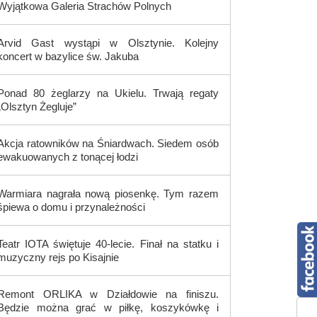
Wyjątkowa Galeria Strachów Polnych
Arvid Gast wystąpi w Olsztynie. Kolejny
koncert w bazylice św. Jakuba
Ponad 80 żeglarzy na Ukielu. Trwają regaty
„Olsztyn Żegluje”
Akcja ratowników na Śniardwach. Siedem osób
ewakuowanych z tonącej łodzi
Warmiara nagrała nową piosenkę. Tym razem
śpiewa o domu i przynależności
Teatr IOTA świętuje 40-lecie. Finał na statku i
muzyczny rejs po Kisajnie
Remont ORLIKA w Działdowie na finiszu.
Będzie można grać w piłkę, koszykówkę i