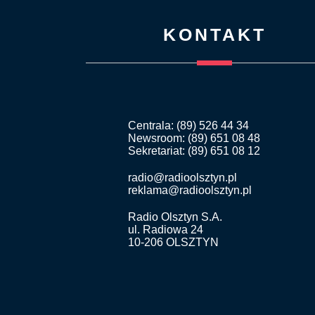
KONTAKT
Centrala: (89) 526 44 34
Newsroom: (89) 651 08 48
Sekretariat: (89) 651 08 12
radio@radioolsztyn.pl
reklama@radioolsztyn.pl
Radio Olsztyn S.A.
ul. Radiowa 24
10-206 OLSZTYN