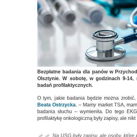
Bezpłatne badania dla panów w Przychodn
Olsztynie. W sobotę, w godzinach 9-14,
badań profilaktycznych.
O tym, jakie badania będzie można zrobić,
Beata Ostrzycka
. – Mamy market TSA, mamy
badania słuchu – wymieniła. Do tego EKG 
profilaktykę onkologiczną były zapisy, ale nik
Na USG były zapisy, ale osoby, które 