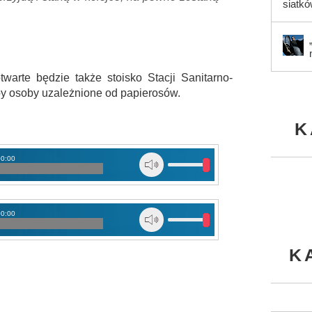
siatk
warte będzie także stoisko Stacji Sanitarno-
by osoby uzależnione od papierosów.
K
00:00
00:00
K