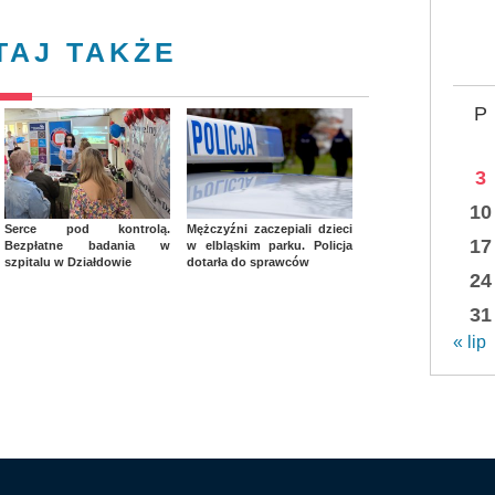
TAJ TAKŻE
P
3
10
Serce pod kontrolą.
Mężczyźni zaczepiali dzieci
17
Bezpłatne badania w
w elbląskim parku. Policja
szpitalu w Działdowie
dotarła do sprawców
24
31
« lip