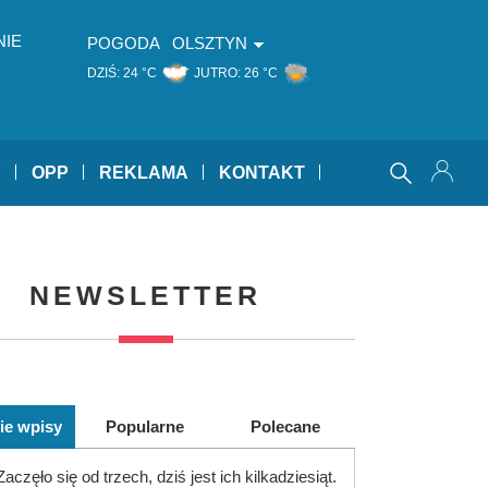
NIE
POGODA
OLSZTYN
DZIŚ:
24 °C
JUTRO:
26 °C
Y
OPP
REKLAMA
KONTAKT
NEWSLETTER
ie wpisy
Popularne
Polecane
Zaczęło się od trzech, dziś jest ich kilkadziesiąt.