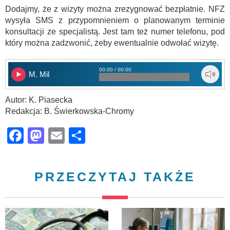
Dodajmy, że z wizyty można zrezygnować bezpłatnie. NFZ
wysyła SMS z przypomnieniem o planowanym terminie
konsultacji ze specjalistą. Jest tam też numer telefonu, pod
który można zadzwonić, żeby ewentualnie odwołać wizytę.
00:00 / 00:00
M. Mil
Autor: K. Piasecka
Redakcja: B. Świerkowska-Chromy
Facebook
Mastodon
Email
Share
PRZECZYTAJ TAKŻE