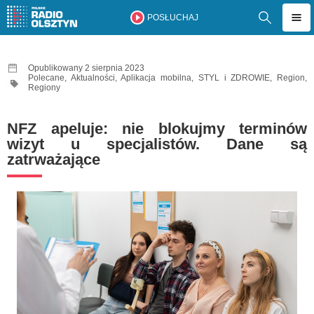
POSŁUCHAJ
Opublikowany 2 sierpnia 2023
Polecane
,
Aktualności
,
Aplikacja mobilna
,
STYL i ZDROWIE
,
Region
,
Regiony
NFZ apeluje: nie blokujmy terminów
wizyt u specjalistów. Dane są
zatrważające