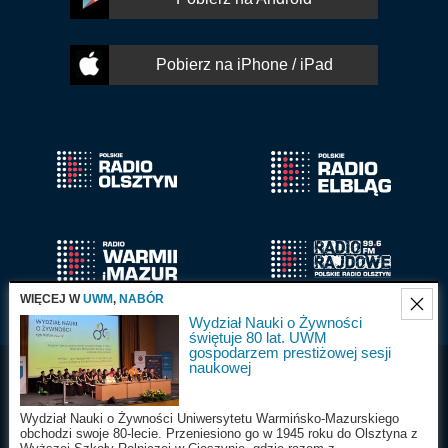
Pobierz na iPhone / iPad
WIĘCEJ W
UWM
,
NABÓR
Wydział Nauki o Żywności
świętuje 80 lat. UWM
gospodarzem prestiżowej sesji
naukowej
Radio Olsztyn S.A.
Wszystkie prawa
2025
zastrzeżone
Wydział Nauki o Żywności Uniwersytetu Warmińsko-Mazurskiego
obchodzi swoje 80-lecie. Przeniesiono go w 1945 roku do Olsztyna z