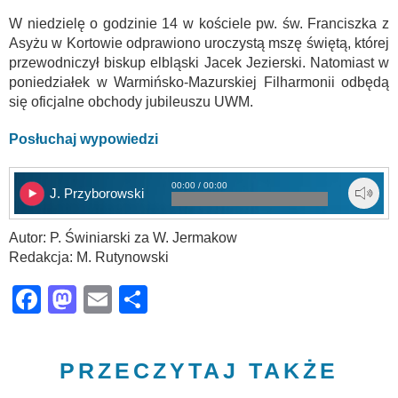
W niedzielę o godzinie 14 w kościele pw. św. Franciszka z
Asyżu w Kortowie odprawiono uroczystą mszę świętą, której
przewodniczył biskup elbląski Jacek Jezierski. Natomiast w
poniedziałek w Warmińsko-Mazurskiej Filharmonii odbędą
się oficjalne obchody jubileuszu UWM.
Posłuchaj wypowiedzi
00:00 / 00:00
J. Przyborowski
Autor: P. Świniarski za W. Jermakow
Redakcja: M. Rutynowski
Facebook
Mastodon
Email
Share
PRZECZYTAJ TAKŻE