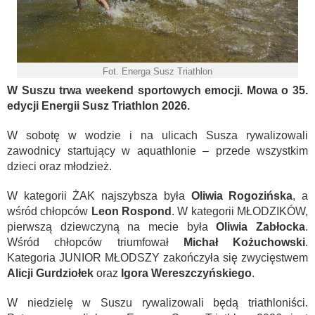
Fot. Energa Susz Triathlon
W Suszu trwa weekend sportowych emocji. Mowa o 35.
edycji Energii Susz Triathlon 2026.
W sobotę w wodzie i na ulicach Susza rywalizowali
zawodnicy startujący w aquathlonie – przede wszystkim
dzieci oraz młodzież.
W kategorii ŻAK najszybsza była
Oliwia Rogozińska
, a
wśród chłopców
Leon Rospond
. W kategorii MŁODZIKÓW,
pierwszą dziewczyną na mecie była
Oliwia Zabłocka
.
Wśród chłopców triumfował
Michał Kożuchowski
.
Kategoria JUNIOR MŁODSZY zakończyła się zwycięstwem
Alicji Gurdziołek
oraz
Igora Wereszczyńskiego
.
W niedzielę w Suszu rywalizowali będą triathloniści.