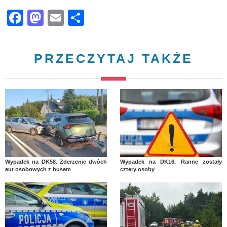
Facebook
Mastodon
Email
Share
PRZECZYTAJ TAKŻE
Wypadek na DK58. Zderzenie dwóch
Wypadek na DK16. Ranne zostały
aut osobowych z busem
cztery osoby