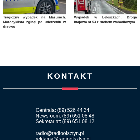
Tragiczny wypadek na Mazurach.
Wypadek w Leleszkach. Droga
Motocyklista zginął po uderzeniu w
krajowa nr 53 z ruchem wahadłowym
drzewo
KONTAKT
Centrala: (89) 526 44 34
Newsroom: (89) 651 08 48
Sekretariat: (89) 651 08 12
radio@radioolsztyn.pl
reklama@radioolsztyn.pl