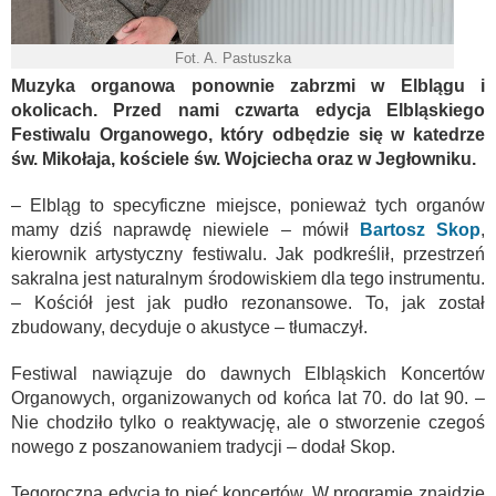
Fot. A. Pastuszka
Muzyka organowa ponownie zabrzmi w Elblągu i
okolicach. Przed nami czwarta edycja Elbląskiego
Festiwalu Organowego, który odbędzie się w katedrze
św. Mikołaja, kościele św. Wojciecha oraz w Jegłowniku.
– Elbląg to specyficzne miejsce, ponieważ tych organów
mamy dziś naprawdę niewiele – mówił
Bartosz Skop
,
kierownik artystyczny festiwalu. Jak podkreślił, przestrzeń
sakralna jest naturalnym środowiskiem dla tego instrumentu.
– Kościół jest jak pudło rezonansowe. To, jak został
zbudowany, decyduje o akustyce – tłumaczył.
Festiwal nawiązuje do dawnych Elbląskich Koncertów
Organowych, organizowanych od końca lat 70. do lat 90. –
Nie chodziło tylko o reaktywację, ale o stworzenie czegoś
nowego z poszanowaniem tradycji – dodał Skop.
Tegoroczna edycja to pięć koncertów. W programie znajdzie