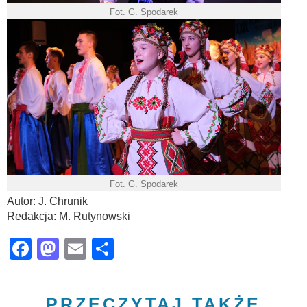
Fot. G. Spodarek
Fot. G. Spodarek
Autor: J. Chrunik
Redakcja: M. Rutynowski
Facebook
Mastodon
Email
Share
PRZECZYTAJ TAKŻE