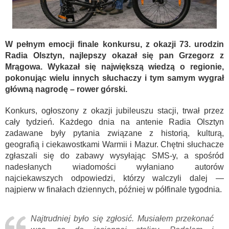
W pełnym emocji finale konkursu, z okazji 73. urodzin
Radia Olsztyn, najlepszy okazał się pan Grzegorz z
Mrągowa. Wykazał się największą wiedzą o regionie,
pokonując wielu innych słuchaczy i tym samym wygrał
główną nagrodę – rower górski.
Konkurs, ogłoszony z okazji jubileuszu stacji, trwał przez
cały tydzień. Każdego dnia na antenie Radia Olsztyn
zadawane były pytania związane z historią, kulturą,
geografią i ciekawostkami Warmii i Mazur. Chętni słuchacze
zgłaszali się do zabawy wysyłając SMS-y, a spośród
nadesłanych wiadomości wyłaniano autorów
najciekawszych odpowiedzi, którzy walczyli dalej —
najpierw w finałach dziennych, później w półfinale tygodnia.
Najtrudniej było się zgłosić. Musiałem przekonać