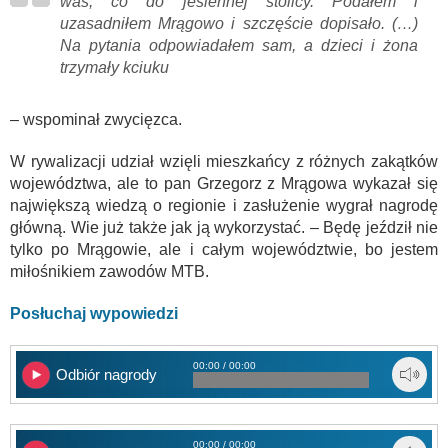
was, co do jesiennej stolicy. Podałem i
uzasadniłem Mrągowo i szczęście dopisało. (…)
Na pytania odpowiadałem sam, a dzieci i żona
trzymały kciuku
– wspominał zwycięzca.
W rywalizacji udział wzięli mieszkańcy z różnych zakątków
województwa, ale to pan Grzegorz z Mrągowa wykazał się
największą wiedzą o regionie i zasłużenie wygrał nagrodę
główną. Wie już także jak ją wykorzystać. – Będę jeździł nie
tylko po Mrągowie, ale i całym województwie, bo jestem
miłośnikiem zawodów MTB.
Posłuchaj wypowiedzi
00:00 / 00:00
Odbiór nagrody
00:00 / 00:00