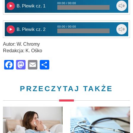
00:00 / 00:00
B. Plewik cz. 1
00:00 / 00:00
B. Plewik cz. 2
Autor: W. Chromy
Redakcja: K. Ośko
Facebook
Mastodon
Email
Share
PRZECZYTAJ TAKŻE