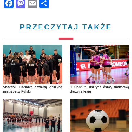
Facebook
Mastodon
Email
Share
PRZECZYTAJ TAKŻE
Siatkarki Chemika czwartą drużyną
Juniorki z Olsztyna ósmą siatkarską
mistrzostw Polski
drużyną kraju