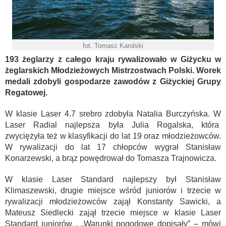
fot. Tomasz Karolski
193 żeglarzy z całego kraju rywalizowało w Giżycku w
żeglarskich Młodzieżowych Mistrzostwach Polski. Worek
medali zdobyli gospodarze zawodów z Giżyckiej Grupy
Regatowej.
W klasie Laser 4.7 srebro zdobyła Natalia Burczyńska. W
Laser Radial najlepsza była Julia Rogalska, która
zwyciężyła też w klasyfikacji do lat 19 oraz młodzieżowców.
W rywalizacji do lat 17 chłopców wygrał Stanisław
Konarzewski, a brąz powędrował do Tomasza Trajnowicza.
W klasie Laser Standard najlepszy był Stanisław
Klimaszewski, drugie miejsce wśród juniorów i trzecie w
rywalizacji młodzieżowców zajął Konstanty Sawicki, a
Mateusz Siedlecki zajął trzecie miejsce w klasie Laser
Standard juniorów . „Warunki pogodowe dopisały” – mówi