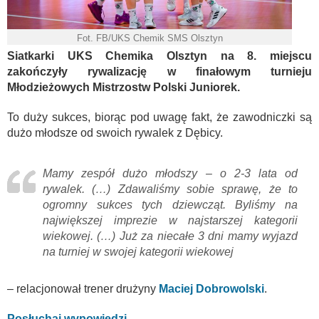
Fot. FB/UKS Chemik SMS Olsztyn
Siatkarki UKS Chemika Olsztyn na 8. miejscu
zakończyły rywalizację w finałowym turnieju
Młodzieżowych Mistrzostw Polski Juniorek.
To duży sukces, biorąc pod uwagę fakt, że zawodniczki są
dużo młodsze od swoich rywalek z Dębicy.
Mamy zespół dużo młodszy – o 2-3 lata od
rywalek. (…) Zdawaliśmy sobie sprawę, że to
ogromny sukces tych dziewcząt. Byliśmy na
największej imprezie w najstarszej kategorii
wiekowej. (…) Już za niecałe 3 dni mamy wyjazd
na turniej w swojej kategorii wiekowej
– relacjonował trener drużyny
Maciej Dobrowolski
.
Posłuchaj wypowiedzi