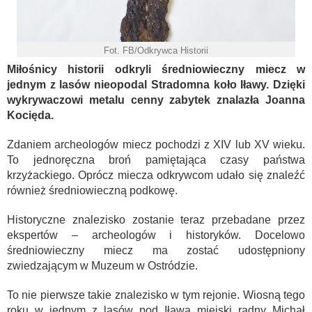
Fot. FB/Odkrywca Historii
Miłośnicy historii odkryli średniowieczny miecz w
jednym z lasów nieopodal Stradomna koło Iławy. Dzięki
wykrywaczowi metalu cenny zabytek znalazła Joanna
Kocięda.
Zdaniem archeologów miecz pochodzi z XIV lub XV wieku.
To jednoręczna broń pamiętająca czasy państwa
krzyżackiego. Oprócz miecza odkrywcom udało się znaleźć
również średniowieczną podkowę.
Historyczne znalezisko zostanie teraz przebadane przez
ekspertów – archeologów i historyków. Docelowo
średniowieczny miecz ma zostać udostępniony
zwiedzającym w Muzeum w Ostródzie.
To nie pierwsze takie znalezisko w tym rejonie. Wiosną tego
roku w jednym z lasów pod Iławą miejski radny Michał