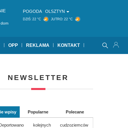
NIE
POGODA
OLSZTYN
DZIŚ:
22 °C
JUTRO:
22 °C
k dom
Y
OPP
REKLAMA
KONTAKT
NEWSLETTER
ie wpisy
Popularne
Polecane
Deportowano kolejnych cudzoziemców