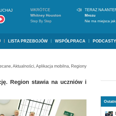
WKRÓTCE
TERAZ NA ANTE
UCHAJ
Whitney Houston
Mrozu
Step By Step
Nie ma miejsca ja
U
LISTA PRZEBOJÓW
WSPÓŁPRACA
PODCAST
ecane
,
Aktualności
,
Aplikacja mobilna
,
Regiony
ję. Region stawia na uczniów i
Ostatn