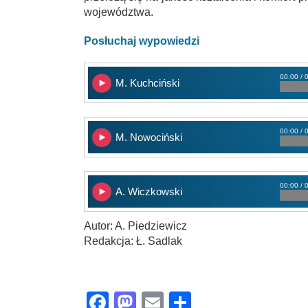
województwa.
Posłuchaj wypowiedzi
00:00 / 
M. Kuchciński
00:00 / 
M. Nowociński
00:00 / 
A. Wiczkowski
Autor: A. Piedziewicz
Redakcja: Ł. Sadlak
Facebook
Mastodon
Email
Share