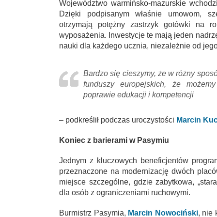
Województwo warmińsko-mazurskie wchodzi 
Dzięki podpisanym właśnie umowom, sze
otrzymają potężny zastrzyk gotówki na 
wyposażenia. Inwestycje te mają jeden nadr
nauki dla każdego ucznia, niezależnie od jeg
Bardzo się cieszymy, że w różny spo
funduszy europejskich, że możemy d
poprawie edukacji i kompetencji
– podkreślił podczas uroczystości
Marcin Kuc
Koniec z barierami w Pasymiu
Jednym z kluczowych beneficjentów progra
przeznaczone na modernizację dwóch placó
miejsce szczególne, gdzie zabytkowa, „star
dla osób z ograniczeniami ruchowymi.
Burmistrz Pasymia,
Marcin Nowociński
, nie