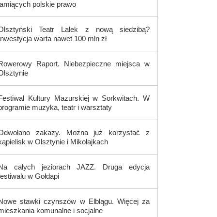
łamiących polskie prawo
Olsztyński Teatr Lalek z nową siedzibą?
Inwestycja warta nawet 100 mln zł
Rowerowy Raport. Niebezpieczne miejsca w
Olsztynie
Festiwal Kultury Mazurskiej w Sorkwitach. W
programie muzyka, teatr i warsztaty
Odwołano zakazy. Można już korzystać z
kąpielisk w Olsztynie i Mikołajkach
Na całych jeziorach JAZZ. Druga edycja
festiwalu w Gołdapi
Nowe stawki czynszów w Elblągu. Więcej za
mieszkania komunalne i socjalne