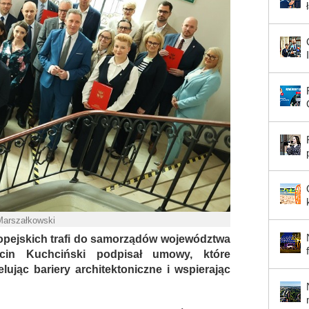
Marszałkowski
ropejskich trafi do samorządów województwa
rcin Kuchciński podpisał umowy, które
lując bariery architektoniczne i wspierając