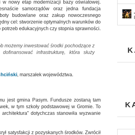
w nowy etap modernizacji bazy oświatowej.
snaście samorządów oraz jedna fundacja
roboty budowlane oraz zakup nowoczesnego
zędny cel: stworzenie optymalnych warunków do
o potrzeb edukacyjnych czy stopnia sprawności.
sób możemy inwestować środki pochodzące z
K
ofinansować infrastrukturę, która służy
hciński
, marszałek województwa.
mu jest gmina Pasym. Fundusze zostaną tam
K
wek, w tym szkoły podstawowej w Gromie. To
a architektura” dotychczas stanowiła wyzwanie
 krył satysfakcji z pozyskanych środków. Zwrócił