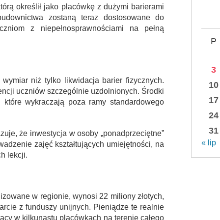
tórą określił jako placówkę z dużymi barierami
 budownictwa zostaną teraz dostosowane do
czniom z niepełnosprawnościami na pełną
P
3
ymiar niż tylko likwidacja barier fizycznych.
10
tencji uczniów szczególnie uzdolnionych. Środki
17
, które wykraczają poza ramy standardowego
24
31
uje, że inwestycja w osoby „ponadprzeciętne”
« lip
adzenie zajęć kształtujących umiejętności, na
 lekcji.
lizowane w regionie, wynosi 22 miliony złotych,
rcie z funduszy unijnych. Pieniądze te realnie
pracy w kilkunastu placówkach na terenie całego