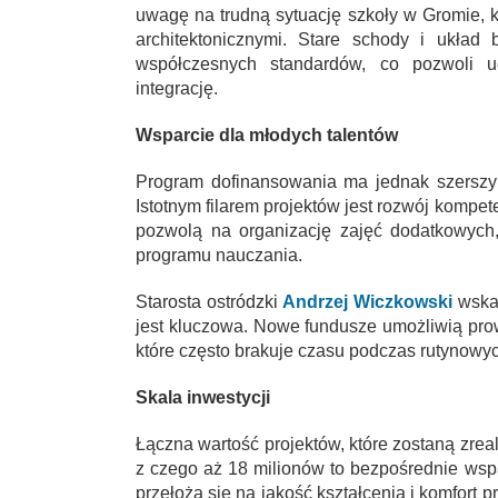
uwagę na trudną sytuację szkoły w Gromie, k
architektonicznymi. Stare schody i układ
współczesnych standardów, co pozwoli u
integrację.
Wsparcie dla młodych talentów
Program dofinansowania ma jednak szerszy w
Istotnym filarem projektów jest rozwój kompe
pozwolą na organizację zajęć dodatkowych
programu nauczania.
Starosta ostródzki
Andrzej Wiczkowski
wskaz
jest kluczowa. Nowe fundusze umożliwią prow
które często brakuje czasu podczas rutynowych
Skala inwestycji
Łączna wartość projektów, które zostaną zrea
z czego aż 18 milionów to bezpośrednie wspa
przełożą się na jakość kształcenia i komfort 