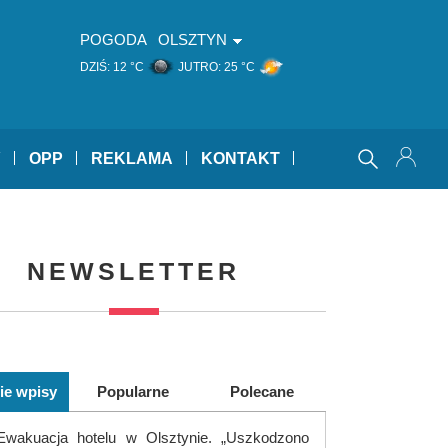
POGODA
OLSZTYN
DZIŚ:
12 °C
JUTRO:
25 °C
Y
OPP
REKLAMA
KONTAKT
NEWSLETTER
ie wpisy
Popularne
Polecane
Ewakuacja hotelu w Olsztynie. „Uszkodzono