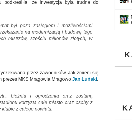
podkreśliła, że inwestycja była trudna do
temat był poza zasięgiem i możliwościami
przekazanie na modernizacją i budowę tego
ych mistrzów, sześciu milionów złotych, w
K
wyczekiwana przez zawodników. Jak zmieni się
ztyn prezes MKS Mrągowia Mrągowo
Jan Łuński
.
ta, bieżnia i ogrodzenia oraz zostaną
tadionu korzysta całe miasto oraz osoby z
K
klubie z całego powiatu.