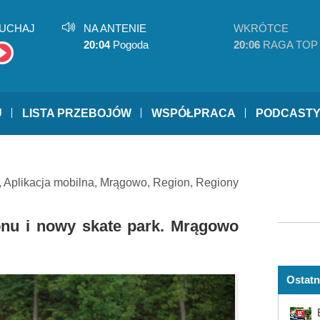
UCHAJ
NA ANTENIE
WKRÓTCE
20:04
Pogoda
20:06
RAGA TOP
U
LISTA PRZEBOJÓW
WSPÓŁPRACA
PODCAST
,
Aplikacja mobilna
,
Mrągowo
,
Region
,
Regiony
onu i nowy skate park. Mrągowo
Ostatn