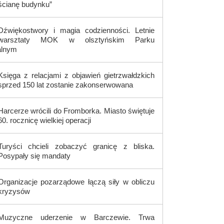
ścianę budynku”
Dźwiękostwory i magia codzienności. Letnie
warsztaty MOK w olsztyńskim Parku
alnym
Księga z relacjami z objawień gietrzwałdzkich
sprzed 150 lat zostanie zakonserwowana
Harcerze wrócili do Fromborka. Miasto świętuje
60. rocznicę wielkiej operacji
Turyści chcieli zobaczyć granicę z bliska.
Posypały się mandaty
Organizacje pozarządowe łączą siły w obliczu
kryzysów
Muzyczne uderzenie w Barczewie. Trwa