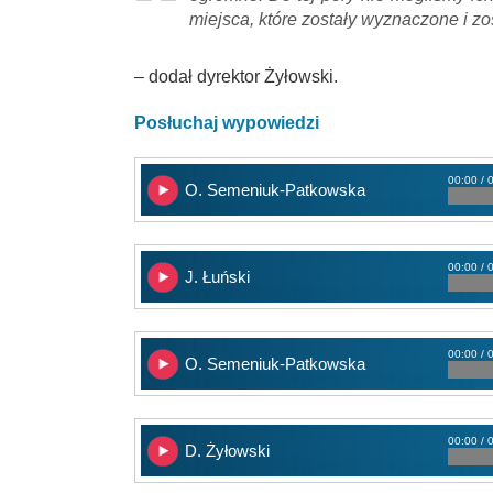
miejsca, które zostały wyznaczone i z
– dodał dyrektor Żyłowski.
Posłuchaj wypowiedzi
00:00 / 
O. Semeniuk-Patkowska
00:00 / 
J. Łuński
00:00 / 
O. Semeniuk-Patkowska
00:00 / 
D. Żyłowski