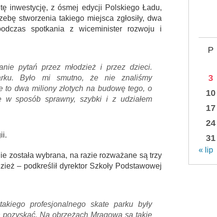
ę inwestycję, z ósmej edycji Polskiego Ładu,
rzebę stworzenia takiego miejsca zgłosiły, dwa
 podczas spotkania z wiceminister rozwoju i
P
anie pytań przez młodzież i przez dzieci.
3
arku. Było mi smutno, że nie znaliśmy
 to dwa miliony złotych na budowę tego, o
10
e w sposób sprawny, szybki i z udziałem
17
24
i.
31
« lip
ie została wybrana, na razie rozważane są trzy
zież – podkreślił dyrektor Szkoły Podstawowej
akiego profesjonalnego skate parku były
h pozyskać. Na obrzeżach Mrągowa są takie