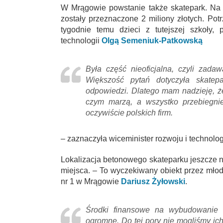
W Mrągowie powstanie także skatepark. Na t
zostały przeznaczone 2 miliony złotych. Pot
tygodnie temu dzieci z tutejszej szkoły,
technologii
Olgą Semeniuk-Patkowską
Była część nieoficjalna, czyli zadaw
Większość pytań dotyczyła skatep
odpowiedzi. Dlatego mam nadzieję, że
czym marzą, a wszystko przebiegni
oczywiście polskich firm.
– zaznaczyła wiceminister rozwoju i technologi
Lokalizacja betonowego skateparku jeszcze n
miejsca. – To wyczekiwany obiekt przez młod
nr 1 w Mrągowie
Dariusz Żyłowski
.
Środki finansowe na wybudowanie t
ogromne. Do tej pory nie mogliśmy ic