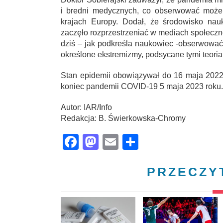
i bredni medycznych, co obserwować może
krajach Europy. Dodał, że środowisko nau
zaczęło rozprzestrzeniać w mediach społecz
dziś – jak podkreśla naukowiec -obserwować
określone ekstremizmy, podsycane tymi teori
Stan epidemii obowiązywał do 16 maja 2022
koniec pandemii COVID-19 5 maja 2023 roku.
Autor: IAR/Info
Redakcja: B. Świerkowska-Chromy
Facebook
Mastodon
Email
Share
PRZECZY