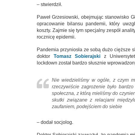
– stwierdził.
Paweł Grzesiowski, obejmując stanowisko G
opracowanie bilansu pandemii, który uwzg
koszty. Zajmie się tym specjalny zespół anali
rocznicę epidemii.
Pandemia przyniosła ze sobą dużo cięższe sku
doktor
Tomasz Sobierajski
z Uniwersytet
lockdown został bardzo słusznie wprowadzon
Nie wiedzieliśmy w ogóle, z czym m
rzeczywiście zagrożenie było bardzo 
społeczna, z którą mieliśmy do czynien
skutki związane z relacjami międzyl
zaufaniem, podejściem do siebie
– dodał socjolog.
Doktor Sobierajski zauważył, że pandemia mi