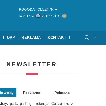
POGODA
OLSZTYN
DZIŚ:
17 °C
JUTRO:
21 °C
Y
OPP
REKLAMA
KONTAKT
NEWSLETTER
ie wpisy
Popularne
Polecane
Mury, park, parking i retencja. Co zostało z