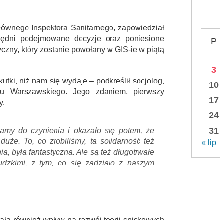
łównego Inspektora Sanitarnego, zapowiedział
lędni podejmowane decyzje oraz poniesione
P
tyczny, który zostanie powołany w GIS-ie w piątą
3
tki, niż nam się wydaje – podkreślił socjolog,
10
u Warszawskiego. Jego zdaniem, pierwszy
17
y.
24
31
amy do czynienia i okazało się potem, że
duże. To, co zrobiliśmy, ta solidarność też
« lip
ia, była fantastyczna. Ale są też długotrwałe
udzkimi, z tym, co się zadziało z naszym
ała również wpływ na rozwój teorii spiskowych