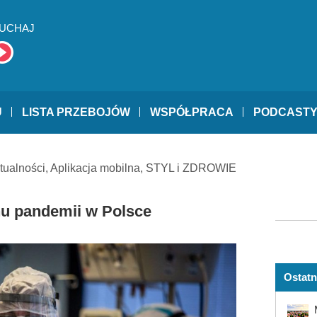
UCHAJ
U
LISTA PRZEBOJÓW
WSPÓŁPRACA
PODCAST
tualności
,
Aplikacja mobilna
,
STYL i ZDROWIE
nu pandemii w Polsce
Ostatn