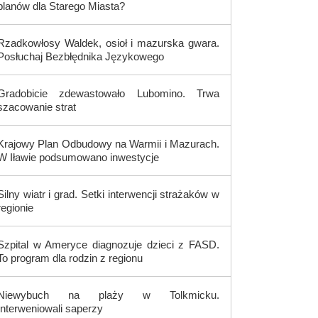
planów dla Starego Miasta?
Rzadkowłosy Waldek, osioł i mazurska gwara.
Posłuchaj Bezbłędnika Językowego
Gradobicie zdewastowało Lubomino. Trwa
szacowanie strat
Krajowy Plan Odbudowy na Warmii i Mazurach.
W Iławie podsumowano inwestycje
Silny wiatr i grad. Setki interwencji strażaków w
regionie
Szpital w Ameryce diagnozuje dzieci z FASD.
To program dla rodzin z regionu
Niewybuch na plaży w Tolkmicku.
Interweniowali saperzy