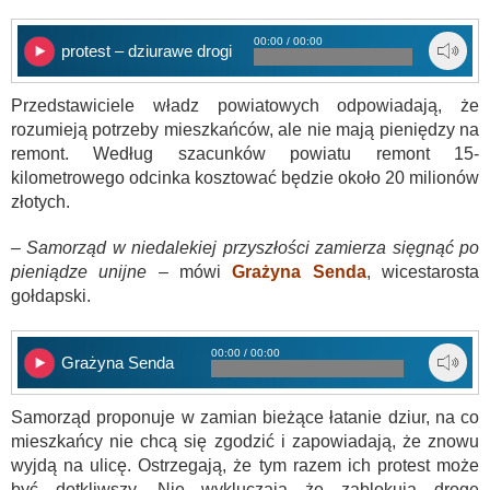
00:00 / 00:00
protest – dziurawe drogi
Przedstawiciele władz powiatowych odpowiadają, że
rozumieją potrzeby mieszkańców, ale nie mają pieniędzy na
remont. Według szacunków powiatu remont 15-
kilometrowego odcinka kosztować będzie około 20 milionów
złotych.
– Samorząd w niedalekiej przyszłości zamierza sięgnąć po
pieniądze unijne
– mówi
Grażyna Senda
, wicestarosta
gołdapski.
00:00 / 00:00
Grażyna Senda
Samorząd proponuje w zamian bieżące łatanie dziur, na co
mieszkańcy nie chcą się zgodzić i zapowiadają, że znowu
wyjdą na ulicę. Ostrzegają, że tym razem ich protest może
być dotkliwszy. Nie wykluczają że zablokują drogę