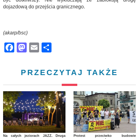
dojazdową do przejścia granicznego.
(akarp/bsc)
Facebook
Mastodon
Email
Share
PRZECZYTAJ TAKŻE
Na całych jeziorach JAZZ. Druga
Protest przeciwko budowie