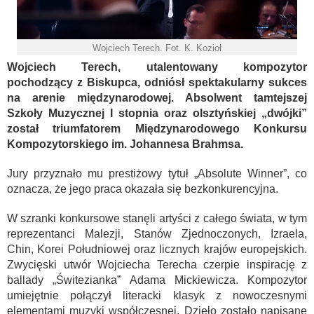
Wojciech Terech. Fot. K. Kozioł
Wojciech Terech, utalentowany kompozytor
pochodzący z Biskupca, odniósł spektakularny sukces
na arenie międzynarodowej. Absolwent tamtejszej
Szkoły Muzycznej I stopnia oraz olsztyńskiej „dwójki”
został triumfatorem Międzynarodowego Konkursu
Kompozytorskiego im. Johannesa Brahmsa.
Jury przyznało mu prestiżowy tytuł „Absolute Winner”, co
oznacza, że jego praca okazała się bezkonkurencyjna.
W szranki konkursowe stanęli artyści z całego świata, w tym
reprezentanci Malezji, Stanów Zjednoczonych, Izraela,
Chin, Korei Południowej oraz licznych krajów europejskich.
Zwycięski utwór Wojciecha Terecha czerpie inspirację z
ballady „Świtezianka” Adama Mickiewicza. Kompozytor
umiejętnie połączył literacki klasyk z nowoczesnymi
elementami muzyki współczesnej. Dzieło zostało napisane