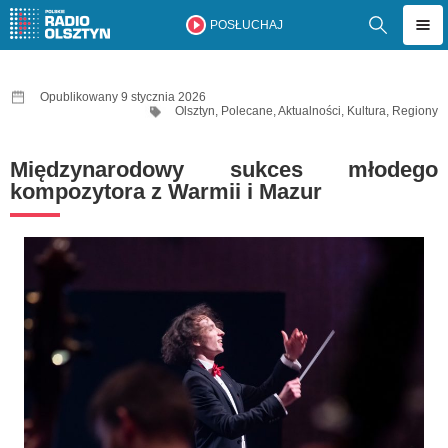
POSŁUCHAJ
Opublikowany 9 stycznia 2026
Olsztyn
,
Polecane
,
Aktualności
,
Kultura
,
Regiony
Międzynarodowy sukces młodego
kompozytora z Warmii i Mazur