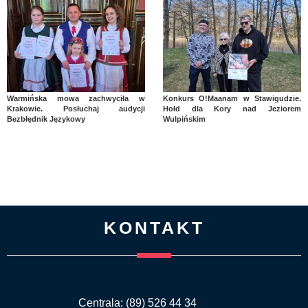
Warmińska mowa zachwyciła w
Konkurs O!Maanam w Stawigudzie.
Krakowie. Posłuchaj audycji
Hołd dla Kory nad Jeziorem
Bezbłędnik Językowy
Wulpińskim
KONTAKT
Centrala: (89) 526 44 34