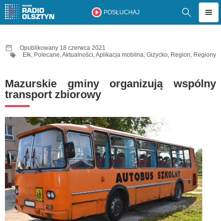
POSŁUCHAJ
Opublikowany 18 czerwca 2021
Ełk
,
Polecane
,
Aktualności
,
Aplikacja mobilna
,
Giżycko
,
Region
,
Regiony
Mazurskie gminy organizują wspólny
transport zbiorowy