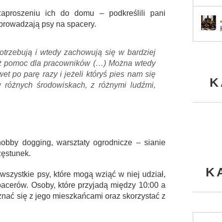
aproszeniu ich do domu – podkreślili pani
yprowadzają psy na spacery.
trzebują i wtedy zachowują się w bardziej
eż pomoc dla pracowników (…) Można wtedy
et po parę razy i jeżeli któryś pies nam się
K
 różnych środowiskach, z różnymi ludźmi,
hobby dogging, warsztaty ogrodnicze – sianie
zęstunek.
K
wszystkie psy, które mogą wziąć w niej udział,
acerów. Osoby, które przyjadą między 10:00 a
nać się z jego mieszkańcami oraz skorzystać z