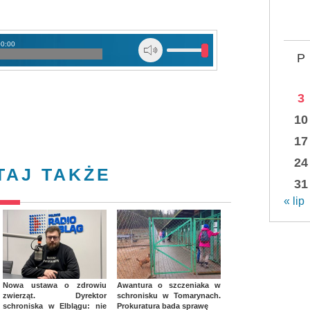
00:00
P
3
10
17
24
TAJ TAKŻE
31
« lip
Nowa ustawa o zdrowiu
Awantura o szczeniaka w
zwierząt. Dyrektor
schronisku w Tomarynach.
schroniska w Elblągu: nie
Prokuratura bada sprawę