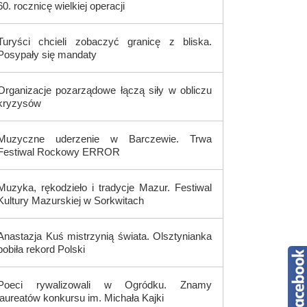
60. rocznicę wielkiej operacji
Turyści chcieli zobaczyć granicę z bliska.
Posypały się mandaty
Organizacje pozarządowe łączą siły w obliczu
kryzysów
Muzyczne uderzenie w Barczewie. Trwa
Festiwal Rockowy ERROR
Muzyka, rękodzieło i tradycje Mazur. Festiwal
Kultury Mazurskiej w Sorkwitach
Anastazja Kuś mistrzynią świata. Olsztynianka
pobiła rekord Polski
Poeci rywalizowali w Ogródku. Znamy
laureatów konkursu im. Michała Kajki