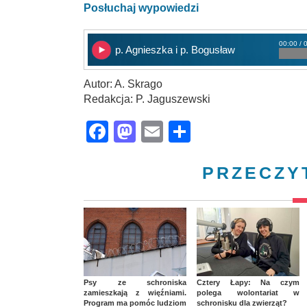
Posłuchaj wypowiedzi
00:00 / 
p. Agnieszka i p. Bogusław
Autor: A. Skrago
Redakcja: P. Jaguszewski
Facebook
Mastodon
Email
Share
PRZECZY
Psy ze schroniska
Cztery Łapy: Na czym
zamieszkają z więźniami.
polega wolontariat w
Program ma pomóc ludziom
schronisku dla zwierząt?