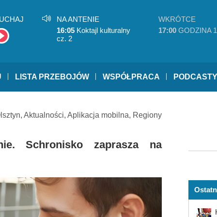
UCHAJ
NA ANTENIE
WKRÓTCE
16:05
Koktajl kulturalny
17:00
GODZINA 1
cz. 2
U
LISTA PRZEBOJÓW
WSPÓŁPRACA
PODCAST
lsztyn
,
Aktualności
,
Aplikacja mobilna
,
Regiony
ie. Schronisko zaprasza na
Ostatn