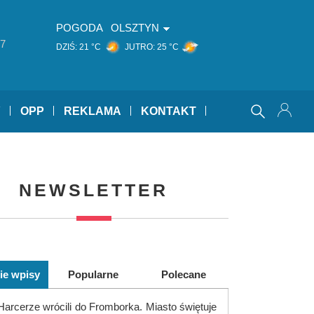
POGODA
OLSZTYN
7
DZIŚ:
21 °C
JUTRO:
25 °C
Y
OPP
REKLAMA
KONTAKT
NEWSLETTER
ie wpisy
Popularne
Polecane
Harcerze wrócili do Fromborka. Miasto świętuje