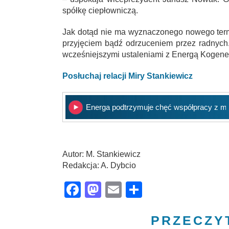
spółkę ciepłowniczą.
Jak dotąd nie ma wyznaczonego nowego term
przyjęciem bądź odrzuceniem przez radnych
wcześniejszymi ustaleniami z Energą Kogenera
Posłuchaj relacji Miry Stankiewicz
Energa podtrzymuje chęć współpracy z m
Autor: M. Stankiewicz
Redakcja: A. Dybcio
Facebook
Mastodon
Email
Share
PRZECZY