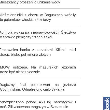
Mieszkańcy proszeni o unikanie wody
Nieśmiertelniki z obozu w Boguszach wróciły
do potomków włoskich żołnierzy
Kontrola wykazała nieprawidłowości. Śledztwo
w sprawie pieniędzy trzech szkół
Pracownica banku z zarzutami. Klienci mieli
stracić blisko pół miliona złotych
IMGW ostrzega. Na mazurskich jeziorach
może być niebezpiecznie
Tragiczny finał poszukiwań na jeziorze
Wydmińskim. Odnaleziono ciało 37-latka
Zabezpieczono ponad 450 kg narkotyków i
broń. Zlikwidowano magazyn w Szczecinie