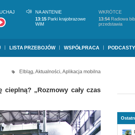
UCHAJ
NA ANTENIE
WKRÓTCE
13:15
Parki krajobrazowe
13:54
Radiowa bibl
WiM
przedstawia
U
LISTA PRZEBOJÓW
WSPÓŁPRACA
PODCAST
Elbląg
,
Aktualności
,
Aplikacja mobilna
ię cieplną? „Rozmowy cały czas
Ostatn