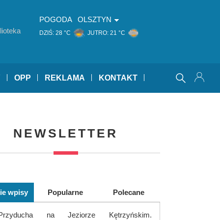
POGODA
OLSZTYN
ioteka
DZIŚ:
28 °C
JUTRO:
21 °C
Y
OPP
REKLAMA
KONTAKT
NEWSLETTER
ie wpisy
Popularne
Polecane
Przyducha na Jeziorze Kętrzyńskim.