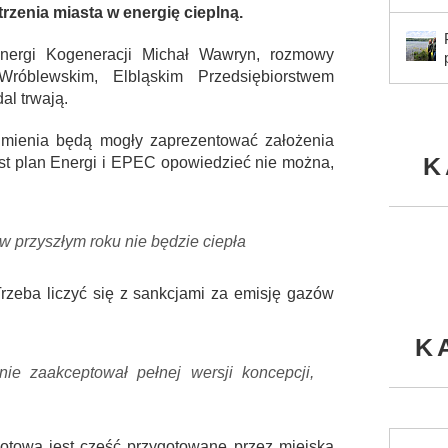
enia miasta w energię cieplną.
nergi Kogeneracji Michał Wawryn, rozmowy
róblewskim, Elbląskim Przedsiębiorstwem
al trwają.
zumienia będą mogły zaprezentować założenia
K
jest plan Energi i EPEC opowiedzieć nie można,
w przyszłym roku nie będzie ciepła
rzeba liczyć się z sankcjami za emisję gazów
K
ie zaakceptował pełnej wersji koncepcji,
otowa jest część przygotowane przez miejską