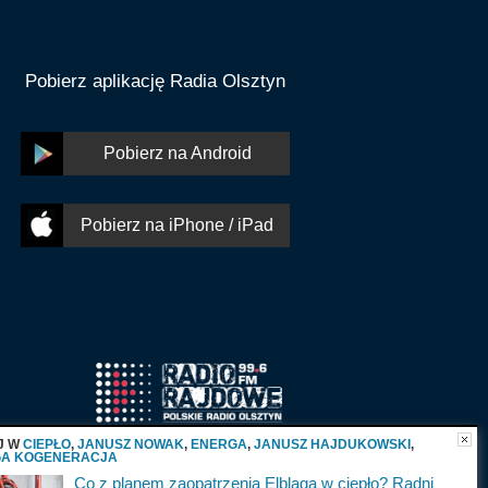
Pobierz aplikację Radia Olsztyn
Pobierz na Android
Pobierz na iPhone / iPad
J W
CIEPŁO
,
JANUSZ NOWAK
,
ENERGA
,
JANUSZ HAJDUKOWSKI
,
A KOGENERACJA
Co z planem zaopatrzenia Elbląga w ciepło? Radni