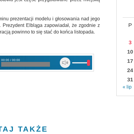
inu prezentacji modelu i głosowania nad jego
P
. Prezydent Elbląga zapowiadał, że zgodnie z
cją powinno to się stać do końca listopada.
3
10
17
00:00 / 00:00
iastem
24
31
« lip
TAJ TAKŻE