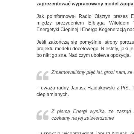
zaprezentować wypracowany model zaopatrz
Jak poinformował Radio Olsztyn prezes E
między prezydentem Elbląga Witoldem W
Energetyki Cieplnej i Energą Kogeneracją nad
Jeśli zakończą się pomyślnie, strony poro
projektu modelu docelowego. Niestety, jaki 
bo nikt go zna. Nad czym ubolewa opozycja.
Zmarnowaliśmy pięć lat, grozi nam, że 
– uważa radny Janusz Hajdukowski z PiS. T
cieplarnianych.
Z pisma Energi wynika, że zarząd n
czekamy na jej zatwierdzenie
– uspokaja wiceprezydent Janusz Nowak. G