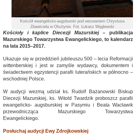
Kościół ewangelicko-augsburski pod wezwaniem Chrystusa
Zbawiciela w Olsztynie. Fot. Łukasz Węglewski
Kościoły i kaplice Diecezji Mazurskiej
– publikacja
Mazurskiego Towarzystwa Ewangelickiego, to kalendarz
na lata 2015–2017.
Ukazuje się w przeddzień jubileuszu 500 – lecia Reformacji
wittenberskiej i jest w zamyśle wydawcy, dokumentem i
świadectwem egzystencji parafii luterańskich w północno –
wschodniej Polsce.
W audycji wezmą udział ks. Rudolf Bażanowski Biskup
Diecezji Mazurskiej, ks. Witold Twardzik proboszcz parafii
ewangelicko- augsburskiej w Pasymiu i Beata Wacławik
przewodnicząca Mazurskiego Towarzystwa
Ewangelickiego.
Posłuchaj audycji Ewy Zdrojkowskiej