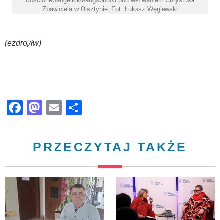
Kościół ewangelicko-augsburski pod wezwaniem Chrystusa
Zbawiciela w Olsztynie. Fot. Łukasz Węglewski
(ezdroj/łw)
Facebook
Mastodon
Email
Share
PRZECZYTAJ TAKŻE