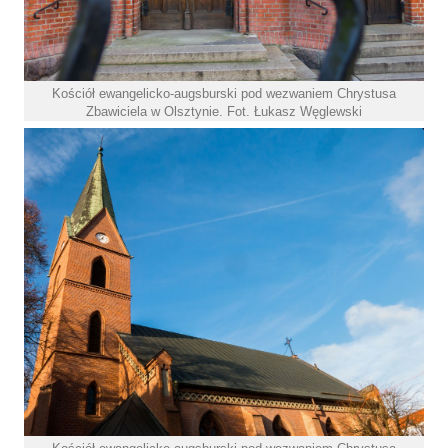
Kościół ewangelicko-augsburski pod wezwaniem Chrystusa
Zbawiciela w Olsztynie. Fot. Łukasz Węglewski