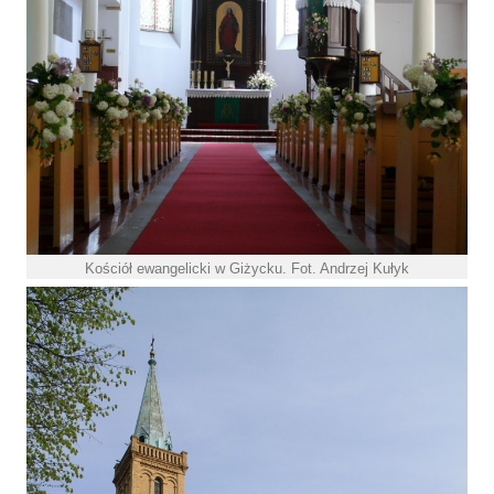
Kościół ewangelicki w Giżycku. Fot. Andrzej Kułyk