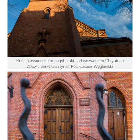
Kościół ewangelicko-augsburski pod wezwaniem Chrystusa
Zbawiciela w Olsztynie. Fot. Łukasz Węglewski