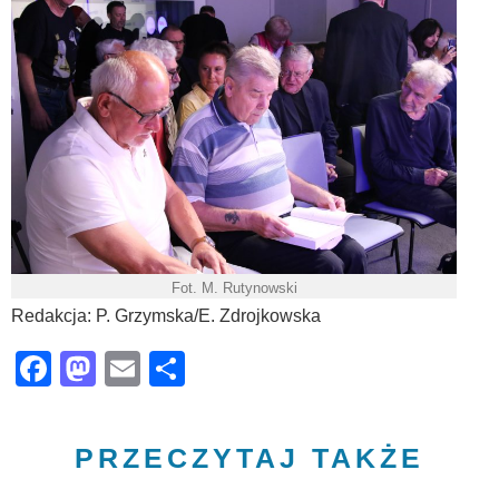
Fot. M. Rutynowski
Redakcja: P. Grzymska/E. Zdrojkowska
Facebook
Mastodon
Email
Share
PRZECZYTAJ TAKŻE