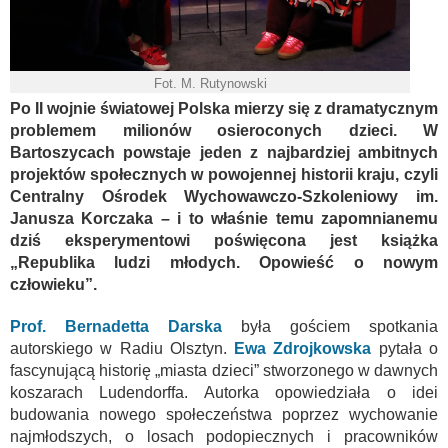
Fot. M. Rutynowski
Po II wojnie światowej Polska mierzy się z dramatycznym
problemem milionów osieroconych dzieci. W
Bartoszycach powstaje jeden z najbardziej ambitnych
projektów społecznych w powojennej historii kraju, czyli
Centralny Ośrodek Wychowawczo-Szkoleniowy im.
Janusza Korczaka – i to właśnie temu zapomnianemu
dziś eksperymentowi poświęcona jest książka
„Republika ludzi młodych. Opowieść o nowym
człowieku”.
Prof. Bernadetta Darska
była gościem spotkania
autorskiego w Radiu Olsztyn.
Ewa Zdrojkowska
pytała o
fascynującą historię „miasta dzieci” stworzonego w dawnych
koszarach Ludendorffa. Autorka opowiedziała o idei
budowania nowego społeczeństwa poprzez wychowanie
najmłodszych, o losach podopiecznych i pracowników