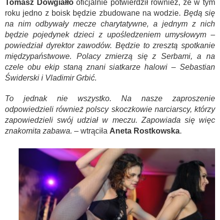
Tomasz Dowgiałło
oficjalnie potwierdził również, że w tym
roku jedno z boisk będzie zbudowane na wodzie.
Będą się
na nim odbywały mecze charytatywne, a jednym z nich
będzie pojedynek dzieci z upośledzeniem umysłowym –
powiedział dyrektor zawodów. Będzie to zresztą spotkanie
międzypaństwowe. Polacy zmierzą się z Serbami, a na
czele obu ekip staną znani siatkarze halowi – Sebastian
Świderski i Vladimir Grbić.
To jednak nie wszystko. Na nasze zaproszenie
odpowiedzieli również polscy skoczkowie narciarscy, którzy
zapowiedzieli swój udział w meczu. Zapowiada się więc
znakomita zabawa.
– wtrąciła
Aneta Rostkowska
.