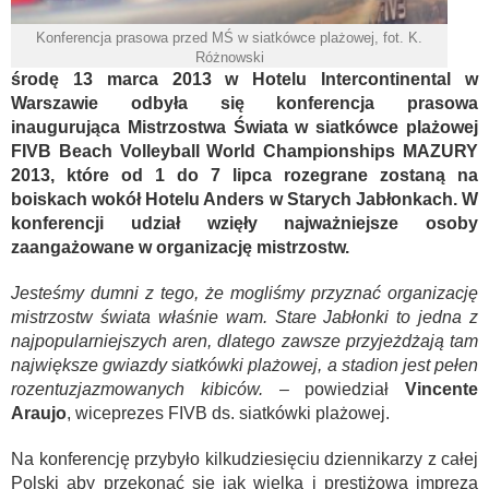
Konferencja prasowa przed MŚ w siatkówce plażowej, fot. K.
Różnowski
środę 13 marca 2013 w Hotelu Intercontinental w
Warszawie odbyła się konferencja prasowa
inaugurująca Mistrzostwa Świata w siatkówce plażowej
FIVB Beach Volleyball World Championships MAZURY
2013, które od 1 do 7 lipca rozegrane zostaną na
boiskach wokół Hotelu Anders w Starych Jabłonkach. W
konferencji udział wzięły najważniejsze osoby
zaangażowane w organizację mistrzostw.
Jesteśmy dumni z tego, że mogliśmy przyznać organizację
mistrzostw świata właśnie wam. Stare Jabłonki to jedna z
najpopularniejszych aren, dlatego zawsze przyjeżdżają tam
największe gwiazdy siatkówki plażowej, a stadion jest pełen
rozentuzjazmowanych kibiców.
– powiedział
Vincente
Araujo
, wiceprezes FIVB ds. siatkówki plażowej.
Na konferencję przybyło kilkudziesięciu dziennikarzy z całej
Polski aby przekonać się jak wielką i prestiżową imprezą