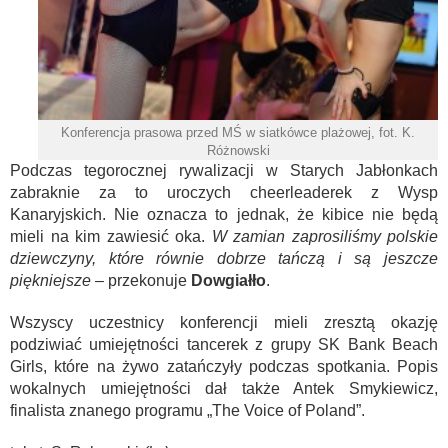
Konferencja prasowa przed MŚ w siatkówce plażowej, fot. K.
Różnowski
Podczas tegorocznej rywalizacji w Starych Jabłonkach
zabraknie za to uroczych cheerleaderek z Wysp
Kanaryjskich. Nie oznacza to jednak, że kibice nie będą
mieli na kim zawiesić oka.
W zamian zaprosiliśmy polskie
dziewczyny, które równie dobrze tańczą i są jeszcze
piękniejsze
– przekonuje
Dowgiałło
.
Wszyscy uczestnicy konferencji mieli zresztą okazję
podziwiać umiejętności tancerek z grupy SK Bank Beach
Girls, które na żywo zatańczyły podczas spotkania. Popis
wokalnych umiejętności dał także Antek Smykiewicz,
finalista znanego programu „The Voice of Poland”.