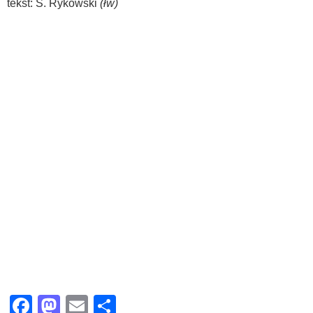
tekst: S. Rykowski
(łw)
Facebook
Mastodon
Email
Share