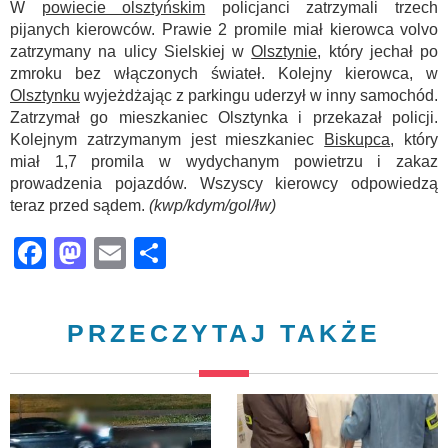
W
powiecie olsztyńskim
policjanci zatrzymali trzech
pijanych kierowców. Prawie 2 promile miał kierowca volvo
zatrzymany na ulicy Sielskiej w
Olsztynie
, który jechał po
zmroku bez włączonych świateł. Kolejny kierowca, w
Olsztynku
wyjeżdżając z parkingu uderzył w inny samochód.
Zatrzymał go mieszkaniec Olsztynka i przekazał policji.
Kolejnym zatrzymanym jest mieszkaniec
Biskupca
, który
miał 1,7 promila w wydychanym powietrzu i zakaz
prowadzenia pojazdów. Wszyscy kierowcy odpowiedzą
teraz przed sądem.
(kwp/kdym/gol/łw)
Facebook
Mastodon
Email
Share
PRZECZYTAJ TAKŻE