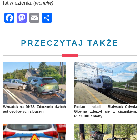
lat więzienia.
(wchr/łw)
Facebook
Mastodon
Email
Share
PRZECZYTAJ TAKŻE
Wypadek na DK58. Zderzenie dwóch
Pociąg relacji Białystok–Gdynia
aut osobowych z busem
Główna zderzył się z ciągnikiem.
Ruch utrudniony