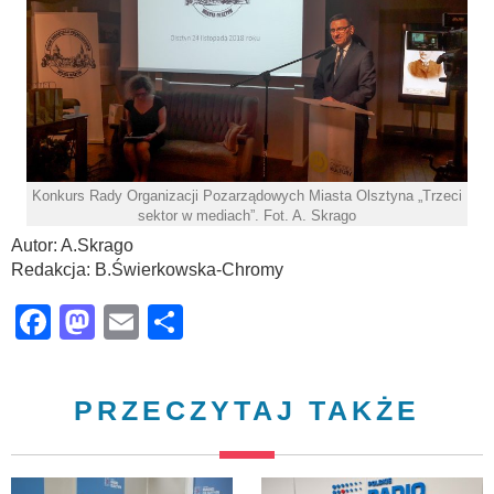
Konkurs Rady Organizacji Pozarządowych Miasta Olsztyna „Trzeci
sektor w mediach”. Fot. A. Skrago
Autor: A.Skrago
Redakcja: B.Świerkowska-Chromy
Facebook
Mastodon
Email
Share
PRZECZYTAJ TAKŻE