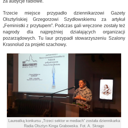
za audycje radiowe.
Trzecie miejsce przypadło dziennikarzowi Gazety
Olsztyńskiej Grzegorzowi Szydłowskiemu za artykuł
„Feministki z przytupem”. Podczas gali wręczone zostały też
nagrody dla najprężniej działających organizacji
pozarządowych. Tu laur przypadł stowarzyszeniu Szalony
Krasnolud za projekt szachowy.
Laureatką konkursu „Trzeci sektor w mediach” została dziennikarka
Radia Olsztyn Kinga Grabowska. Fot. A. Skrago