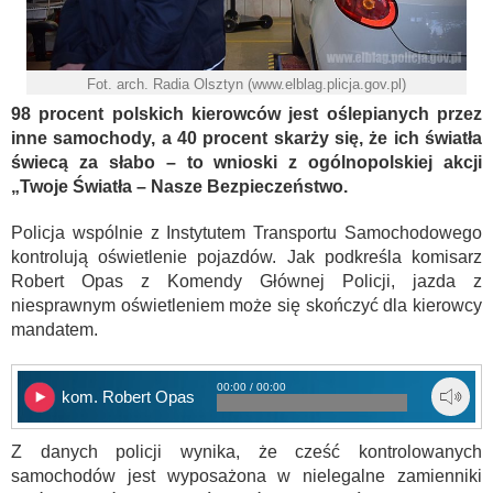
Fot. arch. Radia Olsztyn (www.elblag.plicja.gov.pl)
98 procent polskich kierowców jest oślepianych przez
inne samochody, a 40 procent skarży się, że ich światła
świecą za słabo – to wnioski z ogólnopolskiej akcji
„Twoje Światła – Nasze Bezpieczeństwo.
Policja wspólnie z Instytutem Transportu Samochodowego
kontrolują oświetlenie pojazdów. Jak podkreśla komisarz
Robert Opas z Komendy Głównej Policji, jazda z
niesprawnym oświetleniem może się skończyć dla kierowcy
mandatem.
00:00 / 00:00
kom. Robert Opas
Z danych policji wynika, że cześć kontrolowanych
samochodów jest wyposażona w nielegalne zamienniki