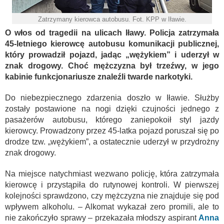
Zatrzymany kierowca autobusu. Fot. KPP w Iławie.
O włos od tragedii na ulicach Iławy. Policja zatrzymała
45-letniego kierowcę autobusu komunikacji publicznej,
który prowadził pojazd, jadąc „wężykiem” i uderzył w
znak drogowy. Choć mężczyzna był trzeźwy, w jego
kabinie funkcjonariusze znaleźli twarde narkotyki.
Do niebezpiecznego zdarzenia doszło w Iławie. Służby
zostały postawione na nogi dzięki czujności jednego z
pasażerów autobusu, którego zaniepokoił styl jazdy
kierowcy. Prowadzony przez 45-latka pojazd poruszał się po
drodze tzw. „wężykiem”, a ostatecznie uderzył w przydrożny
znak drogowy.
Na miejsce natychmiast wezwano policję, która zatrzymała
kierowcę i przystąpiła do rutynowej kontroli. W pierwszej
kolejności sprawdzono, czy mężczyzna nie znajduje się pod
wpływem alkoholu. – Alkomat wykazał zero promili, ale to
nie zakończyło sprawy – przekazała młodszy aspirant
Anna