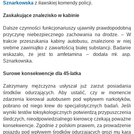
Sznarkowska
z iławskiej komendy policji.
Zaskakujące znalezisko w kabinie
Dalsze czynności funkcjonariuszy ujawniły prawdopodobną
przyczynę niebezpiecznego zachowania na drodze. – W
trakcie przeszukania kabiny autobusu, znaleziono w niej
srebrne zawiniątko z zawartością białej substancji. Badanie
wskazało, że jest to amfetamina – dodała mł. asp.
Sznarkowska.
Surowe konsekwencje dla 45-latka
Zatrzymany mężczyzna usłyszał już zarzut posiadania
środków odurzających. Aby ustalić, czy w momencie
zdarzenia kierował autobusem pod wpływem narkotyków,
pobrano od niego krew do specjalistycznych badań. Jeśli
wyniki testów toksykologicznych potwierdzą przypuszczenia
śledczych, nieodpowiedzialnego kierowcę czekają poważne
konsekwencje. Zgodnie z polskim prawem, za prowadzenie
pojazdu pod wpływem środków odurzających grozi mu kara