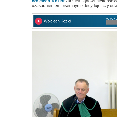
Wojciech Kozioł
zarzucił sądowi niekonsekw
uzasadnieniem pisemnym zdecyduje, czy odwo
00:00 / 
Wojciech Kozioł