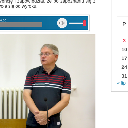
encję i zapowiedział, że po zapoznaniu się z
ła się od wyroku.
00:00
P
3
10
17
24
31
« lip