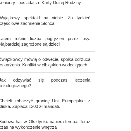
seniorzy i posiadacze Karty Dużej Rodziny
Wyjątkowy spektakl na niebie. Za tydzień
częściowe zaćmienie Słońca
Latem rośnie liczba pogryzień przez psy.
Najbardziej zagrożone są dzieci
Związkowcy mówią o odwecie, spółka odrzuca
oskarżenia. Konflikt w elbląskich wodociągach
Jak odżywiać się podczas leczenia
onkologicznego?
Chcieli zobaczyć granicę Unii Europejskiej z
bliska. Zapłacą 1200 zł mandatu
Budowa hali w Olsztynku nabiera tempa. Teraz
czas na wykończenie wnętrza