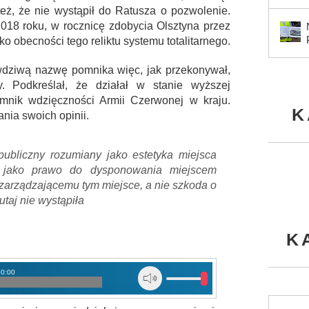
też, że nie wystąpił do Ratusza o pozwolenie.
2018 roku, w rocznicę zdobycia Olsztyna przez
o obecności tego reliktu systemu totalitarnego.
awdziwą nazwę pomnika więc, jak przekonywał,
y. Podkreślał, że działał w stanie wyższej
omnik wdzięczności Armii Czerwonej w kraju.
K
nia swoich opinii.
ubliczny rozumiany jako estetyka miejsca
m jako prawo do dysponowania miejscem
zarządzającemu tym miejsce, a nie szkoda o
utaj nie wystąpiła
K
00:00