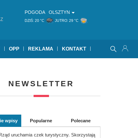
POGODA
OLSZTYN
Z
DZIŚ:
20 °C
JUTRO:
29 °C
Y
OPP
REKLAMA
KONTAKT
NEWSLETTER
ie wpisy
Popularne
Polecane
Rząd uruchamia czek turystyczny. Skorzystają