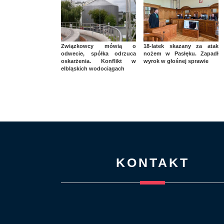
Związkowcy mówią o
18-latek skazany za atak
odwecie, spółka odrzuca
nożem w Pasłęku. Zapadł
oskarżenia. Konflikt w
wyrok w głośnej sprawie
elbląskich wodociągach
KONTAKT