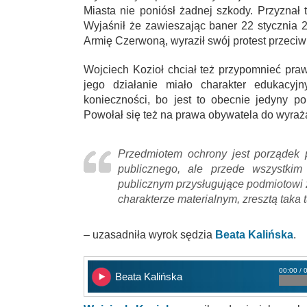
Miasta nie poniósł żadnej szkody. Przyznał 
Wyjaśnił że zawieszając baner 22 stycznia 
Armię Czerwoną, wyraził swój protest przeciwk
Wojciech Kozioł chciał też przypomnieć pr
jego działanie miało charakter edukacyjn
konieczności, bo jest to obecnie jedyny p
Powołał się też na prawa obywatela do wyraża
Przedmiotem ochrony jest porządek p
publicznego, ale przede wszystki
publicznym przysługujące podmiotowi 
charakterze materialnym, zresztą taka t
– uzasadniła wyrok sędzia
Beata Kalińska
.
00:00 / 
Beata Kalińska