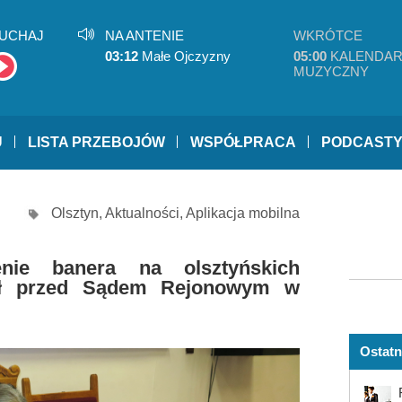
UCHAJ
NA ANTENIE
WKRÓTCE
03:12
Małe Ojczyzny
05:00
KALENDAR
MUZYCZNY
U
LISTA PRZEBOJÓW
WSPÓŁPRACA
PODCAST
Olsztyn
,
Aktualności
,
Aplikacja mobilna
nie banera na olsztyńskich
adł przed Sądem Rejonowym w
Ostatn