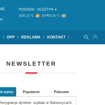
NIE
POGODA
OLSZTYN
DZIŚ:
22 °C
JUTRO:
25 °C
ać
Y
OPP
REKLAMA
KONTAKT
NEWSLETTER
ie wpisy
Popularne
Polecane
Rezygnacja dyrektor szpitala w Bartoszycach.