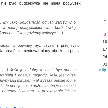
nie było budżetówka nie miała podwyżek
P
e. My jako Solidarność od lat walczymy o
by w miarę usatysfakcjonować budżetówkę
 procent. O to będziemy walczyć (…)
3
10
adzania powinny być czyste i przejrzyste.
17
darności” skomentował plany obniżenia pensji
24
31
 (…) Jeśli jest dobry to musi być dobrze
« lip
abiają i dostają nagrody. Jeśli jest duża
dyby taki minister miał wyższą pensję to nie
że te pensje są za duże i trzeba je obciąć to
k nagrody. Uważam, że przekazanie ich na