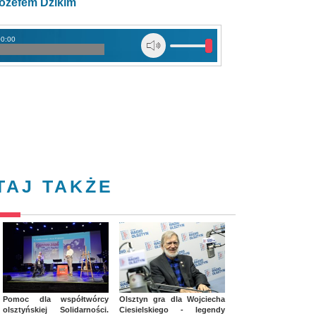
ózefem Dzikim
00:00
TAJ TAKŻE
Pomoc dla współtwórcy
Olsztyn gra dla Wojciecha
olsztyńskiej Solidarności.
Ciesielskiego - legendy