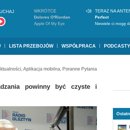
WKRÓTCE
TERAZ NA ANTE
UCHAJ
Dolores O'Riordan
Perfect
Apple Of My Eye
Niewiele ci mogę d
U
LISTA PRZEBOJÓW
WSPÓŁPRACA
PODCAST
ktualności
,
Aplikacja mobilna
,
Poranne Pytania
adzania powinny być czyste i
Ostatn