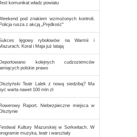
Jest komunikat władz powiatu
Weekend pod znakiem wzmożonych kontroli.
Policja rusza z akcją „Prędkość”
Sukces lęgowy rybołowów na Warmii i
Mazurach. Koral i Maja już latają
Deportowano kolejnych cudzoziemców
łamiących polskie prawo
Olsztyński Teatr Lalek z nową siedzibą? Ma
być warta nawet 100 mln zł
Rowerowy Raport. Niebezpieczne miejsca w
Olsztynie
Festiwal Kultury Mazurskiej w Sorkwitach. W
programie muzyka, teatr i warsztaty