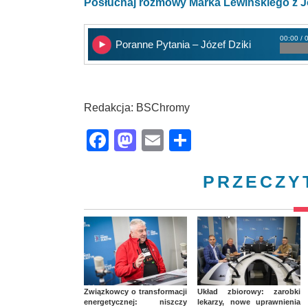
Posłuchaj rozmowy Marka Lewińskiego z J
00:00 / 
Poranne Pytania – Józef Dziki
Redakcja: BSChromy
Facebook
Mastodon
Email
Share
PRZECZY
Związkowcy o transformacji
Układ zbiorowy: zarobki
energetycznej: niszczy
lekarzy, nowe uprawnienia