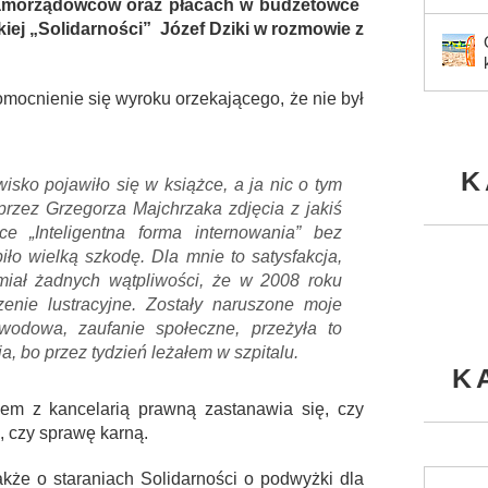
i samorządowców oraz płacach w budżetówce
j „Solidarności” Józef Dziki w rozmowie z
omocnienie się wyroku orzekającego, że nie był
K
isko pojawiło się w książce, a ja nic o tym
rzez Grzegorza Majchrzaka zdjęcia z jakiś
e „Inteligentna forma internowania” bez
ło wielką szkodę. Dla mnie to satysfakcja,
miał żadnych wątpliwości, że w 2008 roku
nie lustracyjne. Zostały naruszone moje
awodowa, zaufanie społeczne, przeżyła to
a, bo przez tydzień leżałem w szpitalu.
K
zem z kancelarią prawną zastanawia się, czy
, czy sprawę karną.
kże o staraniach Solidarności o podwyżki dla