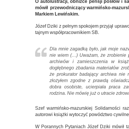
O autolustracji, obniżce pensji posłów 
mówił przewodniczący warmińsko-mazurskie
Markiem Lewińskim.
Józef Dziki z pełnym spokojem przyjął upraw
tajnym współpracownikiem SB.
Dla mnie zagadką było, jak moje nazw
nie wiem (…) Uważam, że zrobienie p
archiwów i zamieszczenia w książc
dogłębnego zbadania materiałów zrobi
że prokurator badający archiwa nie 
złożyłem zgodne z prawdą oświadcze
dobra osobiste, ucierpiała praca z
rodzina. Nie mówię już o utracie zdrowi
Szef warmińsko-mazurskiej Solidarności ra
autorowi książki wytoczyć powództwo cywilne
W Porannych Pytaniach Józef Dziki mówił ta