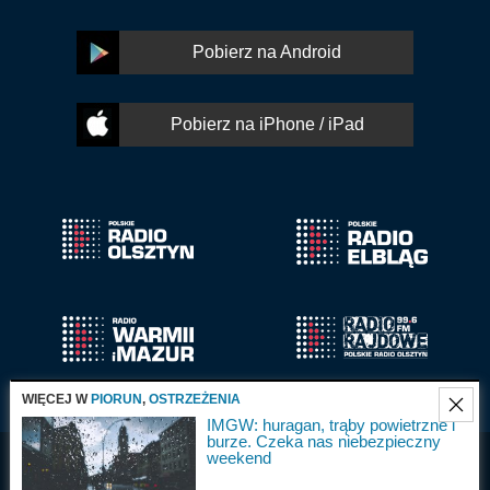
Pobierz na Android
Pobierz na iPhone / iPad
WIĘCEJ W
PIORUN
,
OSTRZEŻENIA
IMGW: huragan, trąby powietrzne i
burze. Czeka nas niebezpieczny
weekend
Radio Olsztyn S.A.
Wszystkie prawa