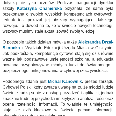
dotyczą nie tylko uczniów. Podczas inauguracji dyrektor
szkoły
Katarzyna
Chamerska
przyznała, że sama była
przekonana o swoich wysokich kompetencjach cyfrowych,
jednak test pokazał jej obszary wymagające dalszego
rozwoju. To dowód na to, że w świecie nowych technologii
wszyscy musimy stale aktualizować swoją wiedzę.
O potrzebie takich działań mówiła także
Aleksandra Drzał-
Sierocka
z Wydziału Edukacji Urzędu Miasta w Olsztynie.
Jak podkreślała, kompetencje cyfrowe stają się dziś równie
ważne jak podstawowe umiejętności szkolne, a edukacja
powinna przygotowywać młodych ludzi do świadomego i
bezpiecznego funkcjonowania w cyfrowej rzeczywistości.
Podobnego zdania jest
Michał Kanownik
, prezes zarządu
Cyfrowej Polski, który zwraca uwagę na to, że młodzi ludzie
świetnie radzą sobie z obsługą urządzeń i aplikacji, jednak
znacznie trudniej przychodzi im krytyczna analiza treści oraz
ocena rzetelności informacji. To właśnie te umiejętności
stają się dziś kluczowe w świecie pełnym informacji,
algorytmów i sztucznej inteligencji.