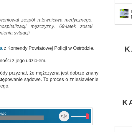
erweniował zespół ratownictwa medycznego,
spitalizacji mężczyzny. 69-latek został
ienia sytuacji
K
a
z Komendy Powiatowej Policji w Ostródzie.
ności z jego udziałem.
ódy przyznał, że mężczyzna jest dobrze znany
ostępowanie sądowe. To proces o zniesławienie
iego.
K
00:00