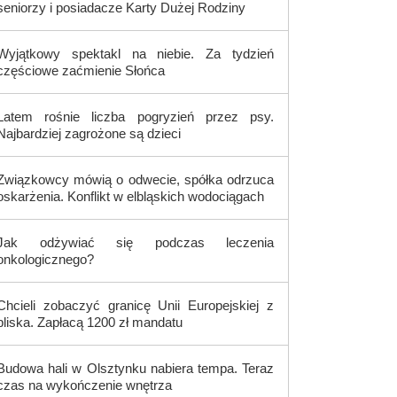
seniorzy i posiadacze Karty Dużej Rodziny
Wyjątkowy spektakl na niebie. Za tydzień
częściowe zaćmienie Słońca
Latem rośnie liczba pogryzień przez psy.
Najbardziej zagrożone są dzieci
Związkowcy mówią o odwecie, spółka odrzuca
oskarżenia. Konflikt w elbląskich wodociągach
Jak odżywiać się podczas leczenia
onkologicznego?
Chcieli zobaczyć granicę Unii Europejskiej z
bliska. Zapłacą 1200 zł mandatu
Budowa hali w Olsztynku nabiera tempa. Teraz
czas na wykończenie wnętrza