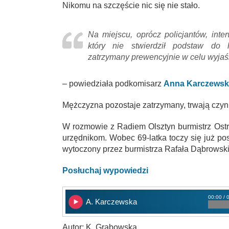
Nikomu na szczęście nic się nie stało.
Na miejscu, oprócz policjantów, int
który nie stwierdził podstaw do ho
zatrzymany prewencyjnie w celu wyjaśn
– powiedziała podkomisarz
Anna Karczewsk
Mężczyzna pozostaje zatrzymany, trwają czyn
W rozmowie z Radiem Olsztyn burmistrz Ostr
urzędnikom. Wobec 69-latka toczy się już p
wytoczony przez burmistrza Rafała Dąbrowsk
Posłuchaj wypowiedzi
00:00 / 
A. Karczewska
Autor: K. Grabowska