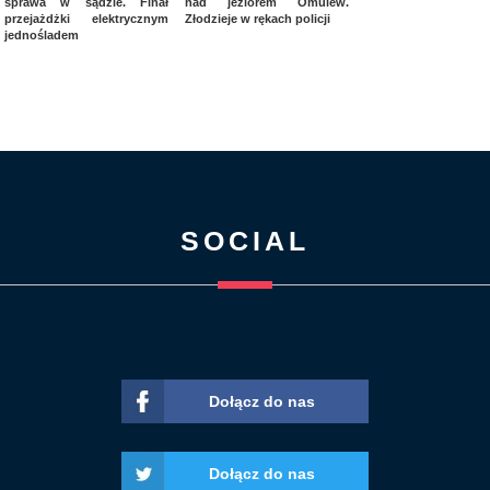
sprawa w sądzie. Finał
nad jeziorem Omulew.
przejażdżki elektrycznym
Złodzieje w rękach policji
jednośladem
SOCIAL
Dołącz do nas
Dołącz do nas