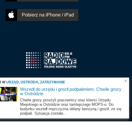
Pobierz na iPhone / iPad
J W
URZĄD
,
OSTRÓDA
,
ZATRZYMANIE
Wszedł do urzędu i groził podpaleniem. Chwile grozy
w Ostródzie
Chwile grozy przeżyli pracownicy oraz klienci Urzędu
Miejskiego w Ostródzie oraz tamtejszego MOPS-u. Do
budynku wszedł mężczyzna oblany benzyną i groził, że się
podpali. Sytuacja została...
Wszystkie prawa zastrzeżone