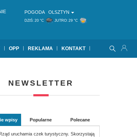
NIE
POGODA
OLSZTYN
DZIŚ:
20 °C
JUTRO:
29 °C
Y
OPP
REKLAMA
KONTAKT
NEWSLETTER
ie wpisy
Popularne
Polecane
Rząd uruchamia czek turystyczny. Skorzystają