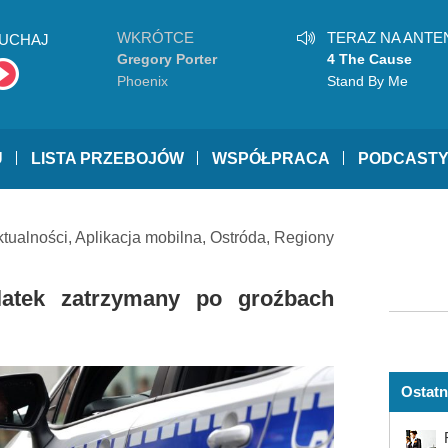
WKRÓTCE
TERAZ NA ANTE
UCHAJ
Gregory Porter
4 The Cause
Phoenix
Stand By Me
U
LISTA PRZEBOJÓW
WSPÓŁPRACA
PODCAST
ktualności
,
Aplikacja mobilna
,
Ostróda
,
Regiony
-latek zatrzymany po groźbach
Ostatn