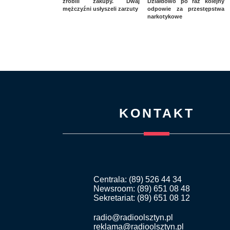
zrobili zakupy. Dwaj
Działdowo po raz kolejny
mężczyźni usłyszeli zarzuty
odpowie za przestępstwa
narkotykowe
KONTAKT
Centrala: (89) 526 44 34
Newsroom: (89) 651 08 48
Sekretariat: (89) 651 08 12
radio@radioolsztyn.pl
reklama@radioolsztyn.pl