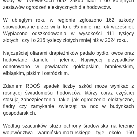
wody w rozlewiskach oraz zakup fladr i 60 kolejnych
zestawów ogrodzeń elektrycznych dla hodowców.
W ubiegłym roku w regionie zgłoszono 162 szkody
spowodowane przez wilki, to o 65 mniej niż rok wcześniej.
Wypłacono odszkodowania w wysokości 411 tysięcy
złotych, czyli o 215 tysięcy złotych mniej niż w 2024 roku.
Najczęściej ofiarami drapieżników padało bydło, owce oraz
hodowlane daniele i jelenie. Najwięcej przypadków
odnotowano w powiatach: gołdapskim, braniewskim,
elbląskim, piskim i ostródzkim.
Zdaniem RDOŚ spadek liczby szkód może wynikać z
rosnącej świadomości hodowców, którzy coraz częściej
stosują zabezpieczenia, takie jak ogrodzenia elektryczne,
fladry czy zamykanie zwierząt na noc w budynkach
gospodarskich.
Według szacunków służb ochrony środowiska na terenie
województwa warmińsko-mazurskiego żyje około 160