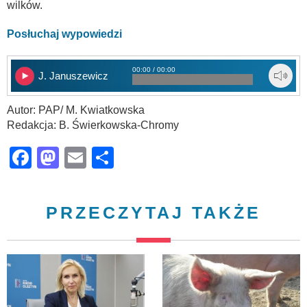
wilków.
Posłuchaj wypowiedzi
00:00 / 00:00
J. Januszewicz
Autor: PAP/ M. Kwiatkowska
Redakcja: B. Świerkowska-Chromy
Facebook
Mastodon
Email
Share
PRZECZYTAJ TAKŻE