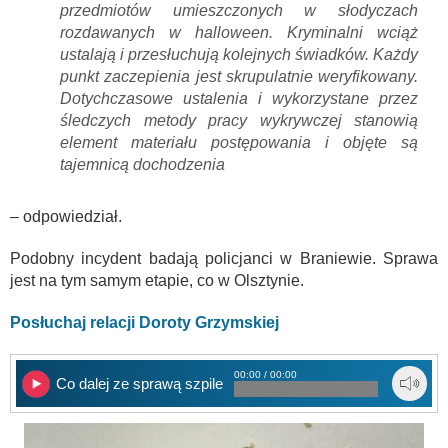
przedmiotów umieszczonych w słodyczach
rozdawanych w halloween. Kryminalni wciąż
ustalają i przesłuchują kolejnych świadków. Każdy
punkt zaczepienia jest skrupulatnie weryfikowany.
Dotychczasowe ustalenia i wykorzystane przez
śledczych metody pracy wykrywczej stanowią
element materiału postępowania i objęte są
tajemnicą dochodzenia
– odpowiedział.
Podobny incydent badają policjanci w Braniewie. Sprawa
jest na tym samym etapie, co w Olsztynie.
Posłuchaj relacji Doroty Grzymskiej
00:00 / 00:00
Co dalej ze sprawą szpilek w cukierkach