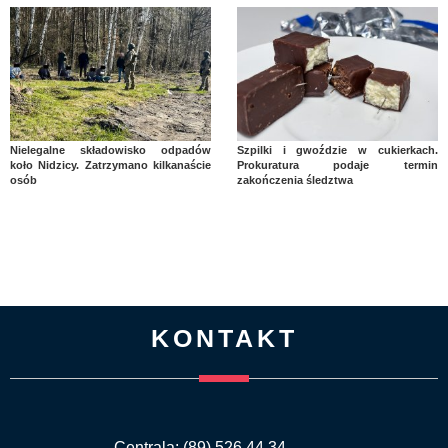
Nielegalne składowisko odpadów
Szpilki i gwoździe w cukierkach.
koło Nidzicy. Zatrzymano kilkanaście
Prokuratura podaje termin
osób
zakończenia śledztwa
KONTAKT
Centrala: (89) 526 44 34