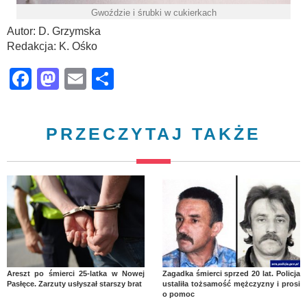
Gwoździe i śrubki w cukierkach
Autor: D. Grzymska
Redakcja: K. Ośko
Facebook
Mastodon
Email
Share
PRZECZYTAJ TAKŻE
Areszt po śmierci 25-latka w Nowej
Zagadka śmierci sprzed 20 lat. Policja
Pasłęce. Zarzuty usłyszał starszy brat
ustaliła tożsamość mężczyzny i prosi
o pomoc