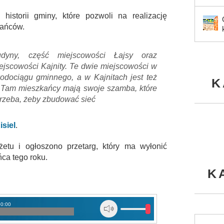
istorii gminy, które pozwoli na realizację
kańców.
dyny, część miejscowości Łajsy oraz
ejscowości Kajnity. Te dwie miejscowości w
dociągu gminnego, a w Kajnitach jest też
K
ą. Tam mieszkańcy mają swoje szamba, które
otrzeba, żeby zbudować sieć
isiel
.
etu i ogłoszono przetarg, który ma wyłonić
ca tego roku.
K
00:00