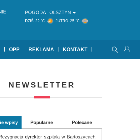
NIE
POGODA
OLSZTYN
DZIŚ:
22 °C
JUTRO:
25 °C
Y
OPP
REKLAMA
KONTAKT
NEWSLETTER
ie wpisy
Popularne
Polecane
Rezygnacja dyrektor szpitala w Bartoszycach.