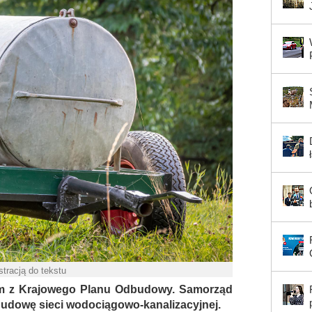
ustracją do tekstu
m z Krajowego Planu Odbudowy. Samorząd
budowę sieci wodociągowo-kanalizacyjnej.