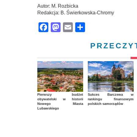
Autor: M. Rozbicka
Redakcja: B. Świerkowska-Chromy
Facebook
Mastodon
Email
Share
PRZECZY
Pierwszy budżet
Sukces Barczewa w
obywatelski w historii
rankingu finansowym
Nowego Miasta
polskich samorządów
Lubawskiego