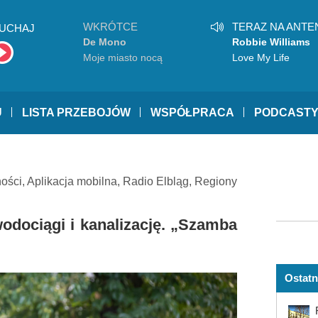
WKRÓTCE
TERAZ NA ANTE
UCHAJ
De Mono
Robbie Williams
Moje miasto nocą
Love My Life
U
LISTA PRZEBOJÓW
WSPÓŁPRACA
PODCAST
ności
,
Aplikacja mobilna
,
Radio Elbląg
,
Regiony
odociągi i kanalizację. „Szamba
Ostatn