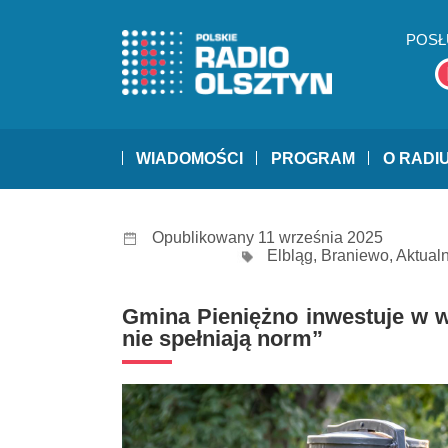
POSŁ
WIADOMOŚCI
PROGRAM
O RADI
Opublikowany 11 września 2025
Elbląg
,
Braniewo
,
Aktual
Gmina Pieniężno inwestuje w w
nie spełniają norm”