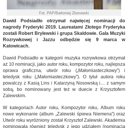
Fot. PAP/Barłomiej Zborowski
Dawid Podsiadło otrzymał najwięcej nominacji do
nagrody Fryderyki 2019. Laureatami Złotego Fryderyka
zostali Robert Brylewski i grupa Skaldowie. Gala Muzyki
Rozrywkowej i Jazzu odbędzie się 9 marca w
Katowicach.
Dawid Podsiadło w kategorii muzyka rozrywkowa otrzymał
aż 10 nominacji, jako autor roku, kompozytor roku, najlepsza
oprawa graficzna, utwór roku („Małomiasteczkowy”) i
teledysk roku („Małomiasteczkowy”). O tytuł autora roku
powalczy z Kasią Lins i Katarzyną Nosowską i… z samym
sobą, bo nominowany jest też w duecie z Krzysztofem
Zalewskim.
W kategoriach Autor roku, Kompozytor roku, Album roku
nowe wykonanie (album „Zalewski śpiewa Niemena”) oraz
Utwór roku wyróżniony został Krzysztof Zalewski. Akademia
nominowała również teledysk z jego udziałem (nominacja