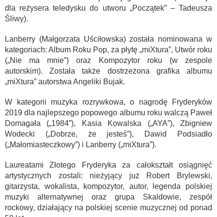
dla reżysera teledysku do utworu „Początek” – Tadeusza
Śliwy).
Lanberry (Małgorzata Uściłowska) została nominowana w
kategoriach: Album Roku Pop, za płytę „miXtura”, Utwór roku
(„Nie ma mnie”) oraz Kompozytor roku (w zespole
autorskim). Została także dostrzeżona grafika albumu
„miXtura” autorstwa Angeliki Bujak.
W kategorii muzyka rozrywkowa, o nagrodę Fryderyków
2019 dla najlepszego popowego albumu roku walczą Paweł
Domagała („1984”), Kasia Kowalska („AYA”), Zbigniew
Wodecki („Dobrze, że jesteś”), Dawid Podsiadło
(„Małomiasteczkowy”) i Lanberry („miXtura”).
Laureatami Złotego Fryderyka za całokształt osiągnięć
artystycznych zostali: nieżyjący już Robert Brylewski,
gitarzysta, wokalista, kompozytor, autor, legenda polskiej
muzyki alternatywnej oraz grupa Skaldowie, zespół
rockowy, działający na polskiej scenie muzycznej od ponad