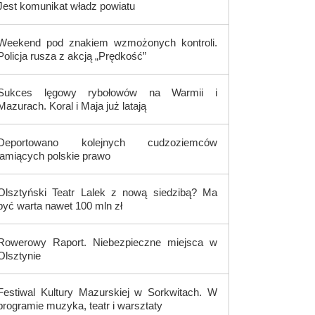
Jest komunikat władz powiatu
Weekend pod znakiem wzmożonych kontroli.
Policja rusza z akcją „Prędkość”
Sukces lęgowy rybołowów na Warmii i
Mazurach. Koral i Maja już latają
Deportowano kolejnych cudzoziemców
łamiących polskie prawo
Olsztyński Teatr Lalek z nową siedzibą? Ma
być warta nawet 100 mln zł
Rowerowy Raport. Niebezpieczne miejsca w
Olsztynie
Festiwal Kultury Mazurskiej w Sorkwitach. W
programie muzyka, teatr i warsztaty