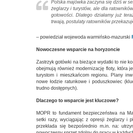
Polska majówka zaczyna się dziś w se
żeglarzy i turystów, ale dla ratowni
gotowości. Dlatego działamy już te
trwają, postulaty ratowników przekaz
– powiedział wojewoda warmińsko-mazurski
Nowoczesne wsparcie na horyzoncie
Zastrzyk gotówki na bieżące wydatki to nie 
obejmują również modernizację floty, która
turystom i mieszkańcom regionu. Plany inw
nowe łodzie ratunkowe i poduszkowiec (kl
trudno dostępnych).
Dlaczego to wsparcie jest kluczowe?
MOPR to fundament bezpieczeństwa na Mazu
setki razy, wyciągając z opresji żeglarzy i 
przekłada się bezpośrednio m.in. na: utr
nowoczesny sprzęt zdolny do pracy w każdyc