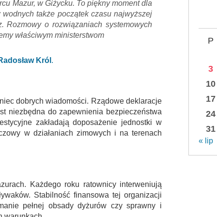
rcu Mazur, w Giżycku. To piękny moment dla
ków wodnych także początek czasu najwyższej
raz. Rozmowy o rozwiązaniach systemowych
ujemy właściwym ministerstwom
P
Radosław Król
.
3
10
17
koniec dobrych wiadomości. Rządowe deklaracje
 jest niezbędna do zapewnienia bezpieczeństwa
24
estycyjne zakładają doposażenie jednostki w
31
uczowy w działaniach zimowych i na terenach
« lip
rach. Każdego roku ratownicy interweniują
pływaków. Stabilność finansowa tej organizacji
zymanie pełnej obsady dyżurów czy sprawny i
h warunkach.