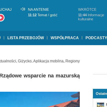
UCHAJ
NA ANTENIE
WKRÓTCE
11:12
Temat / gość
11:44
Informacje
kulturalne
U
LISTA PRZEBOJÓW
WSPÓŁPRACA
PODCAST
tualności
,
Giżycko
,
Aplikacja mobilna
,
Regiony
Rządowe wsparcie na mazurską
Ostatn