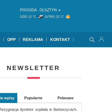
POGODA
OLSZTYN
DZIŚ:
12 °C
JUTRO:
22 °C
Y
OPP
REKLAMA
KONTAKT
NEWSLETTER
ie wpisy
Popularne
Polecane
Rezygnacja dyrektor szpitala w Bartoszycach.