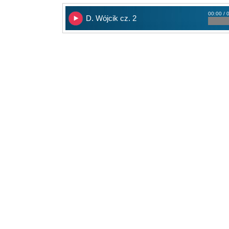
00:00 / 
D. Wójcik cz. 2