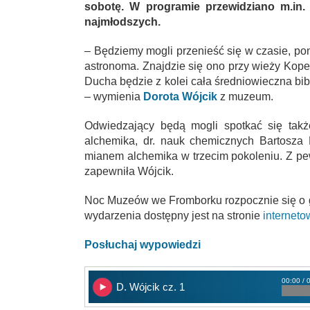
sobotę. W programie przewidziano m.in. 
najmłodszych.
– Będziemy mogli przenieść się w czasie, p
astronoma. Znajdzie się ono przy wieży Kop
Ducha będzie z kolei cała średniowieczna bibl
– wymienia
Dorota Wójcik
z muzeum.
Odwiedzający będą mogli spotkać się takż
alchemika, dr. nauk chemicznych Bartosza B
mianem alchemika w trzecim pokoleniu. Z pew
zapewniła Wójcik.
Noc Muzeów we Fromborku rozpocznie się o g
wydarzenia dostępny jest na stronie
internet
Posłuchaj wypowiedzi
00:00 / 
D. Wójcik cz. 1