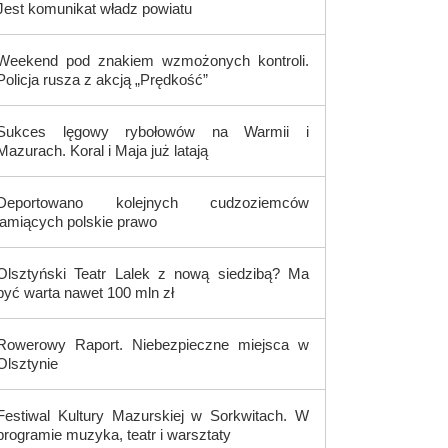
Jest komunikat władz powiatu
Weekend pod znakiem wzmożonych kontroli.
Policja rusza z akcją „Prędkość”
Sukces lęgowy rybołowów na Warmii i
Mazurach. Koral i Maja już latają
Deportowano kolejnych cudzoziemców
łamiących polskie prawo
Olsztyński Teatr Lalek z nową siedzibą? Ma
być warta nawet 100 mln zł
Rowerowy Raport. Niebezpieczne miejsca w
Olsztynie
Festiwal Kultury Mazurskiej w Sorkwitach. W
programie muzyka, teatr i warsztaty