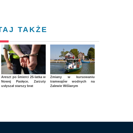
TAJ TAKŻE
Areszt po śmierci 25-latka w
Zmiany w kursowaniu
Nowej Pasłęce. Zarzuty
tramwajów wodnych na
usłyszał starszy brat
Zalewie Wiślanym