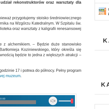
udział rekonstruktorów oraz warsztaty dla
onieważ przygotujemy stoisko średniowiecznego
ernika na Wzgórzu Katedralnym. W Szpitalu św.
ioteka oraz warsztaty z kaligrafii renesansowej
K
e z alchemikiem. – Będzie duże stanowisko
artłomieja Koziniewskiego, który określa się
nością będzie to jedna z większych atrakcji –
odzinie 17 i potrwa do północy. Pełny program
owej muzeum
.
K
00:00