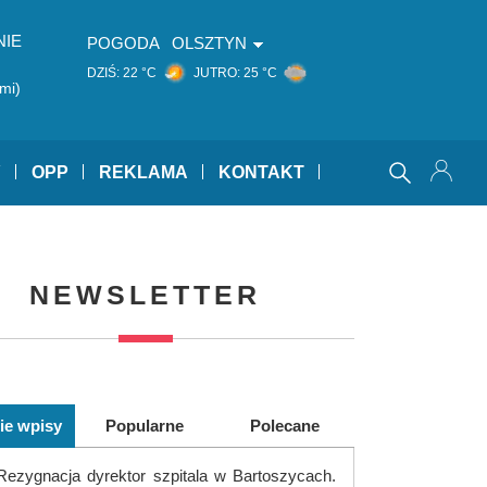
NIE
POGODA
OLSZTYN
DZIŚ:
22 °C
JUTRO:
25 °C
mi)
Y
OPP
REKLAMA
KONTAKT
NEWSLETTER
ie wpisy
Popularne
Polecane
Rezygnacja dyrektor szpitala w Bartoszycach.