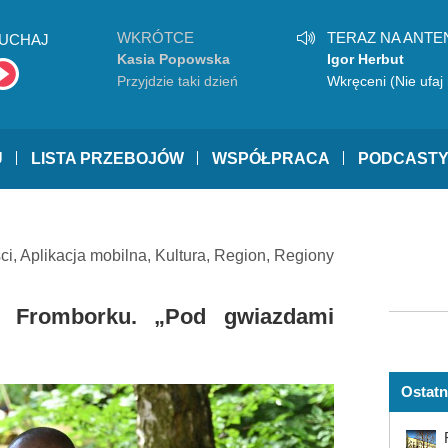
WKRÓTCE
TERAZ NA ANTE
UCHAJ
Kasia Popowska
Igor Herbut
Przyjdzie taki dzień
Wkręceni (Nie ufaj 
U
LISTA PRZEBOJÓW
WSPÓŁPRACA
PODCAST
ci
,
Aplikacja mobilna
,
Kultura
,
Region
,
Regiony
 Fromborku. „Pod gwiazdami
Ostatn